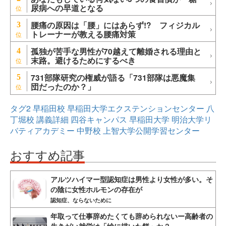
尿病への早道となる
腰痛の原因は「腰」にはあらず!? フィジカル
3
トレーナーが教える腰痛対策
孤独が苦手な男性が70越えて離婚される理由と
4
末路。避けるためにするべき
731部隊研究の権威が語る「731部隊は悪魔集
5
団だったのか？」
タグ2
早稲田校
早稲田大学エクステンションセンター
八
丁堀校
講義詳細
四谷キャンパス
早稲田大学
明治大学リ
バティアカデミー
中野校
上智大学公開学習センター
おすすめ記事
アルツハイマー型認知症は男性より女性が多い。そ
の陰に女性ホルモンの存在が
認知症、ならないために
年取って仕事辞めたくても辞められないー高齢者の