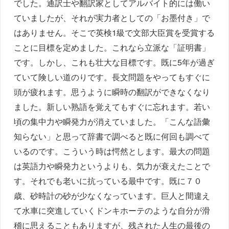
でした。通訳士や翻訳家としてアルバイト的には働い
ていましたが、それが実力者としての「お墨付き」で
はありません。そこで英検1級で文部大臣賞を受賞する
ことに目標を定めました。これなら立派な「証明書」
です。しかし、これも壮大な目標です。既に5年が過ぎ
ていて険しい道のりです。長文問題をやってもすぐに
頭が疲れます。思うように瞬時の翻訳ができなくなり
ました。新しい熟語を覚えてもすぐに忘れます。若い
頃の集中力や瞬発力が消えていました。「こんな語彙
知らない」と思って辞書で調べると既に何回も調べて
いるのです。こういう時は愕然とします。最大の問題
は英語力や瞬発力というよりも、気力が衰えたことで
す。それでも老いに抗っている最中です。既に７０
歳、砂時計の砂が少なくなっています。巨人と間違え
て水車に突進していくドンキホーテのような自分が滑
稽に思えることもありますが、残された人生の最後の