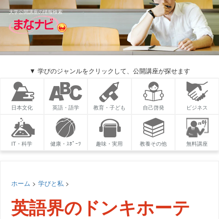
大学公開講座の情報検索
▼ 学びのジャンルをクリックして、公開講座が探せます
日本文化
英語・語学
教育・子ども
自己啓発
ビジネス
IT・科学
健康・ｽﾎﾟｰﾂ
趣味・実用
教養その他
無料講座
ホーム
>
学びと私
>
英語界のドンキホーテ