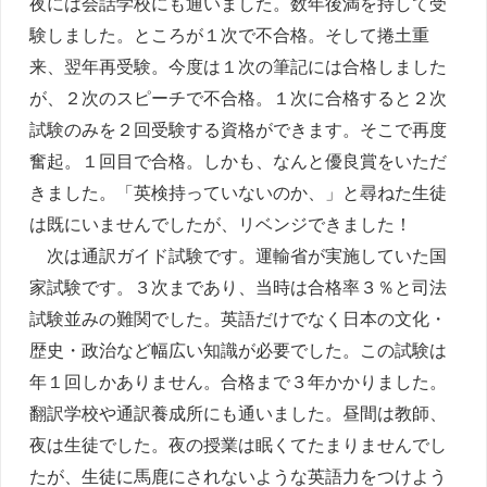
夜には会話学校にも通いました。数年後満を持して受
験しました。ところが１次で不合格。そして捲土重
来、翌年再受験。今度は１次の筆記には合格しました
が、２次のスピーチで不合格。１次に合格すると２次
試験のみを２回受験する資格ができます。そこで再度
奮起。１回目で合格。しかも、なんと優良賞をいただ
きました。「英検持っていないのか、」と尋ねた生徒
は既にいませんでしたが、リベンジできました！
次は通訳ガイド試験です。運輸省が実施していた国
家試験です。３次まであり、当時は合格率３％と司法
試験並みの難関でした。英語だけでなく日本の文化・
歴史・政治など幅広い知識が必要でした。この試験は
年１回しかありません。合格まで３年かかりました。
翻訳学校や通訳養成所にも通いました。昼間は教師、
夜は生徒でした。夜の授業は眠くてたまりませんでし
たが、生徒に馬鹿にされないような英語力をつけよう