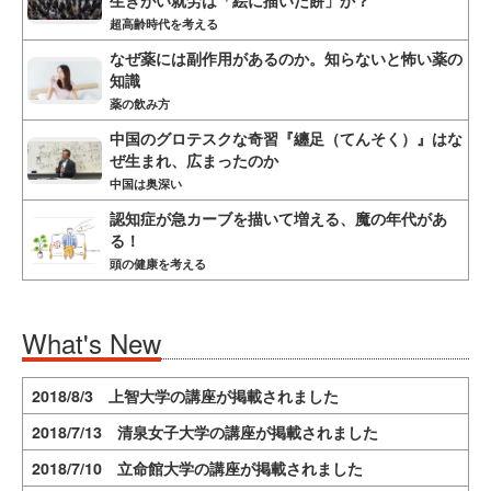
生きがい就労は「絵に描いた餅」か？
超高齢時代を考える
なぜ薬には副作用があるのか。知らないと怖い薬の
知識
薬の飲み方
中国のグロテスクな奇習『纏足（てんそく）』はな
ぜ生まれ、広まったのか
中国は奥深い
認知症が急カーブを描いて増える、魔の年代があ
る！
頭の健康を考える
What's New
2018/8/3 上智大学の講座が掲載されました
2018/7/13 清泉女子大学の講座が掲載されました
2018/7/10 立命館大学の講座が掲載されました