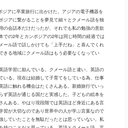
ンボジアに卒業旅行に出かけた。アジアの電子機器を
ボジアに繋がることを夢見て細々とクメール語を独
用の会話本だけだったが、それでも私の勉強の意欲
本での2年とカンボジアの2年は同じ時間の経過では
メール語で話しかけても「上手だね」と喜んでくれ
できる地域にクメール語はもう必要なくなってい
英語学習に励んでいる。クメール語と違い、英語の
ている。現在は結婚して子育てをしている為、仕事
英語に触れる機会はたくさんある。新婚旅行でいっ
らず英語が通じる国だと実感した。子どもの絵本を
さんある。やはり現段階では英語ほど身近にある言
学習が大切なのであり世界中の人が学ぶ言葉なので
強していたことを無駄だったとは思っていない。私
を持つことだと思っている。英語とクメール語、言