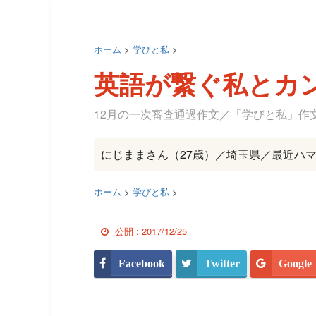
ホーム
>
学びと私
>
英語が繋ぐ私とカ
12月の一次審査通過作文／「学びと私」作
にじままさん（27歳）／埼玉県／最近ハ
ホーム
>
学びと私
>
公開 :
2017/12/25
Facebook
Twitter
Google