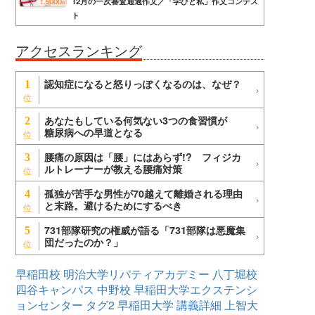
12月の一次審査通過作文／「学びと私」作文コンテス
ト
アクセスランキング
認知症になると怒りっぽくなるのは、なぜ？
1
あなたもしている何気ない3つの食習慣が
2
糖尿病への早道となる
腰痛の原因は「腰」にはあらず!? フィジカ
3
ルトレーナーが教える腰痛対策
孤独が苦手な男性が70越えて離婚される理由
4
と末路。避けるためにするべき
731部隊研究の権威が語る「731部隊は悪魔集
5
団だったのか？」
早稲田校
明治大学リバティアカデミー
八丁堀校
四谷キャンパス
中野校
早稲田大学エクステンシ
ョンセンター
タグ2
早稲田大学
講義詳細
上智大