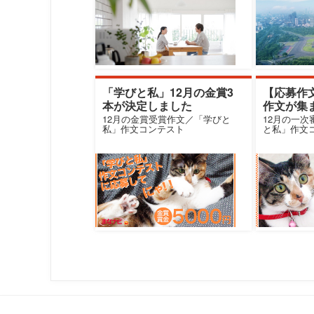
「学びと私」12月の金賞3
【応募作
本が決定しました
作文が集
［6］
12月の金賞受賞作文／「学びと
12月の一
私」作文コンテスト
と私」作文