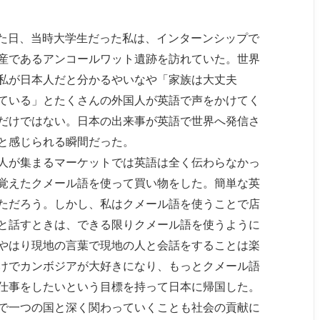
した日、当時大学生だった私は、インターンシップで
産であるアンコールワット遺跡を訪れていた。世界
私が日本人だと分かるやいなや「家族は大丈夫
ている」とたくさんの外国人が英語で声をかけてく
だけではない。日本の出来事が英語で世界へ発信さ
と感じられる瞬間だった。
人が集まるマーケットでは英語は全く伝わらなかっ
覚えたクメール語を使って買い物をした。簡単な英
ただろう。しかし、私はクメール語を使うことで店
と話すときは、できる限りクメール語を使うように
やはり現地の言葉で現地の人と会話をすることは楽
けでカンボジアが大好きになり、もっとクメール語
仕事をしたいという目標を持って日本に帰国した。
で一つの国と深く関わっていくことも社会の貢献に