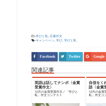
-
学びと私
,
応募作文
-
キャンペーン
,
学び
,
学びと私
Facebook
Twitter
Google
関連記事
英語は話してナンボ〈金賞
自信をく
受賞作文〉
語〈金賞
12月の金賞受賞作文／「学びと
12月の金
私」作文コンテスト
私」作文コ