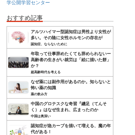
学公開学習センター
おすすめ記事
アルツハイマー型認知症は男性より女性が
多い。その陰に女性ホルモンの存在が
認知症、ならないために
年取って仕事辞めたくても辞められないー
高齢者の生きがい就労は「絵に描いた餅」
か？
超高齢時代を考える
なぜ薬には副作用があるのか。知らないと
怖い薬の知識
薬の飲み方
中国のグロテスクな奇習『纏足（てんそ
く）』はなぜ生まれ、広まったのか
中国は奥深い
認知症が急カーブを描いて増える、魔の年
代がある！