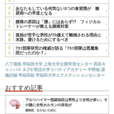
あなたもしている何気ない3つの食習慣が 糖
2
尿病への早道となる
腰痛の原因は「腰」にはあらず!? フィジカル
3
トレーナーが教える腰痛対策
孤独が苦手な男性が70越えて離婚される理由と
4
末路。避けるためにするべき
731部隊研究の権威が語る「731部隊は悪魔集
5
団だったのか？」
八丁堀校
早稲田大学
上智大学公開学習センター
四谷キ
ャンパス
タグ2
明治大学リバティアカデミー
中野校
講
義詳細
早稲田校
早稲田大学エクステンションセンター
おすすめ記事
アルツハイマー型認知症は男性より女性が多い。そ
の陰に女性ホルモンの存在が
認知症、ならないために