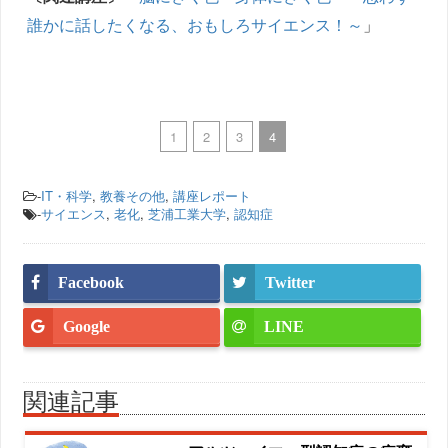
誰かに話したくなる、おもしろサイエンス！～
」
1
2
3
4
-
IT・科学
,
教養その他
,
講座レポート
-
サイエンス
,
老化
,
芝浦工業大学
,
認知症
Facebook
Twitter
Google
LINE
関連記事