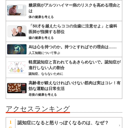
糖尿病がアルツハイマー病のリスクを高める理由と
は
体の健康を考える
「50才を越えたらココの虫歯に注意せよ」と歯科
医師が指摘する部位
歯の健康を考える
AIは心を持つのか。持つとすればその理由は……
人工知能について学ぶ
軽度認知症と言われてもあきらめないで。認知症が
進行しない人の割合
認知症、ならないために
高齢者が鍛えなければいけない筋肉は実はコレ！有
効な運動は日常生活
老後の健康を考える
アクセスランキング
認知症になると怒りっぽくなるのは、なぜ？
1