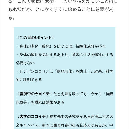
る。これで老後は安泰！ という考えが甘いことは百
も承知だが、とにかくすぐに始めることに意義があ
る。
〔この日の3ポイント〕
・身体の老化（酸化）を防ぐには、抗酸化成分を摂る
・身体の酸化を気にするあまり、通常の生活を犠牲にする
必要はない
・ピンピンコロリとは「病的老化」を防止した結果。科学
的に説明できる
たとえ歳を取っても、今から「抗酸
〔講演中の今日イチ〕
化成分」を摂れば効果がある
福井先生の研究室がある芝浦工大の大
〔大学のココイチ〕
宮キャンパス。樹木に囲まれ春の桜も見応えがあるが、中