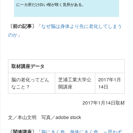
に一カ所だけ白い桜が咲く見所がある。
〔前の記事〕
「
なぜ脳は身体より先に老化してしまう
のか
」
取材講座データ
脳の老化ってどん
芝浦工業大学公
2017年1月
なこと？
開講座
14日
2017年1月14日取材
文／本山文明 写真／adobe stock
〔関連講座〕
「
脳にきく色 身体にきく色 ～思わず