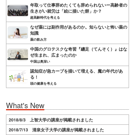
年取って仕事辞めたくても辞められないー高齢者の
生きがい就労は「絵に描いた餅」か？
超高齢時代を考える
なぜ薬には副作用があるのか。知らないと怖い薬の
知識
薬の飲み方
中国のグロテスクな奇習『纏足（てんそく）』はな
ぜ生まれ、広まったのか
中国は奥深い
認知症が急カーブを描いて増える、魔の年代があ
る！
頭の健康を考える
What's New
2018/8/3 上智大学の講座が掲載されました
2018/7/13 清泉女子大学の講座が掲載されました