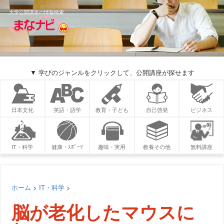
大学公開講座の情報検索
▼ 学びのジャンルをクリックして、公開講座が探せます
日本文化
英語・語学
教育・子ども
自己啓発
ビジネス
IT・科学
健康・ｽﾎﾟｰﾂ
趣味・実用
教養その他
無料講座
ホーム
>
IT・科学
>
脳が老化したマウスに