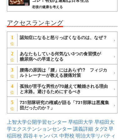
コレ！有効な運動は日常生活
老後の健康を考える
アクセスランキング
認知症になると怒りっぽくなるのは、なぜ？
1
あなたもしている何気ない3つの食習慣が
2
糖尿病への早道となる
腰痛の原因は「腰」にはあらず!? フィジカ
3
ルトレーナーが教える腰痛対策
孤独が苦手な男性が70越えて離婚される理由
4
と末路。避けるためにするべき
731部隊研究の権威が語る「731部隊は悪魔集
5
団だったのか？」
上智大学公開学習センター
早稲田大学
早稲田大
学エクステンションセンター
講義詳細
タグ2
早
稲田校
四谷キャンパス
中野校
明治大学リバティ