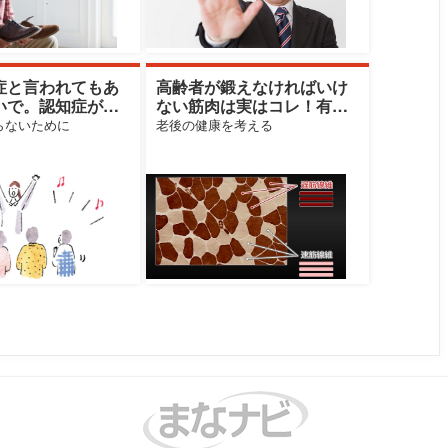
症と言われてもあ
高齢者が鍛えなければいけ
いで。認知症が進
ない筋肉は実はコレ！有効
人の割合は？
な運動は日常生活のアレ！
らないために
老後の健康を考える