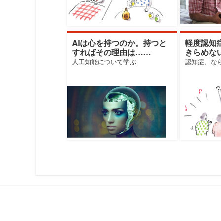
AIは心を持つのか。持つと
軽度認知
すればその理由は……
きらめな
行しない
人工知能について学ぶ
認知症、な