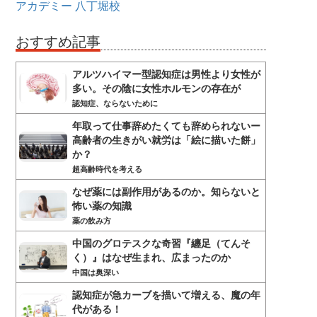
アカデミー
八丁堀校
おすすめ記事
アルツハイマー型認知症は男性より女性が
多い。その陰に女性ホルモンの存在が
認知症、ならないために
年取って仕事辞めたくても辞められないー
高齢者の生きがい就労は「絵に描いた餅」
か？
超高齢時代を考える
なぜ薬には副作用があるのか。知らないと
怖い薬の知識
薬の飲み方
中国のグロテスクな奇習『纏足（てんそ
く）』はなぜ生まれ、広まったのか
中国は奥深い
認知症が急カーブを描いて増える、魔の年
代がある！