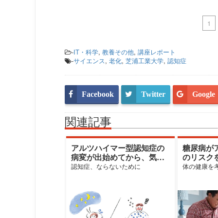
1
-
IT・科学
,
教養その他
,
講座レポート
-
サイエンス
,
老化
,
芝浦工業大学
,
認知症
Facebook
Twitter
Google
関連記事
アルツハイマー型認知症の
糖尿病が
病変が出始めてから、気づ
のリスク
くまで何年かかる？
認知症、ならないために
体の健康を