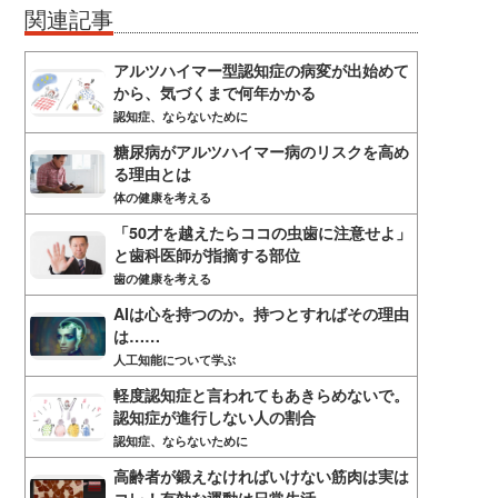
関連記事
アルツハイマー型認知症の病変が出始めて
から、気づくまで何年かかる
認知症、ならないために
糖尿病がアルツハイマー病のリスクを高め
る理由とは
体の健康を考える
「50才を越えたらココの虫歯に注意せよ」
と歯科医師が指摘する部位
歯の健康を考える
AIは心を持つのか。持つとすればその理由
は……
人工知能について学ぶ
軽度認知症と言われてもあきらめないで。
認知症が進行しない人の割合
認知症、ならないために
高齢者が鍛えなければいけない筋肉は実は