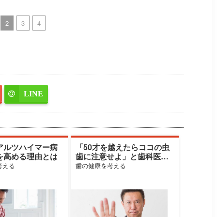
2
3
4
LINE
アルツハイマー病
「50才を越えたらココの虫
を高める理由とは
歯に注意せよ」と歯科医師
が指摘する部位とその理由
考える
歯の健康を考える