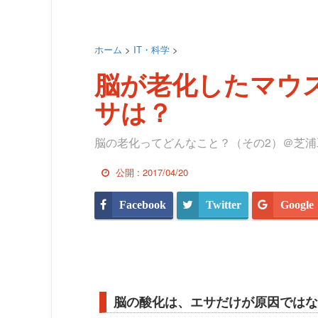
ホーム
>
IT・科学
>
脳が老化したマウ
サは？
脳の老化ってどんなこと？（その2）＠芝浦
公開 :
2017/04/20
Facebook
Twitter
Google
脳の酸化は、エサだけが原因ではな