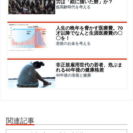
労は「絵に描いた餅」か？
超高齢時代を考える
人生の晩年を脅かす医療費。70
才以降でなんと生涯医療費の〇
〇を！
老後のお金を考える
非正規雇用世代の若者、危ぶま
れる40年後の健康格差
40年後の老後と健康
関連記事