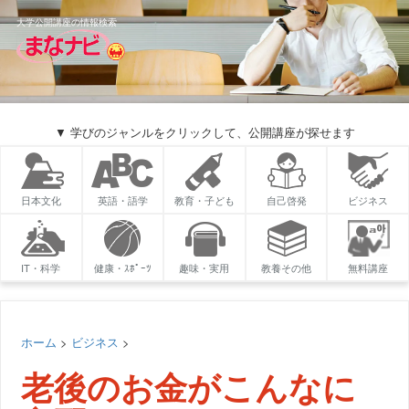
大学公開講座の情報検索
▼ 学びのジャンルをクリックして、公開講座が探せます
日本文化
英語・語学
教育・子ども
自己啓発
ビジネス
IT・科学
健康・ｽﾎﾟｰﾂ
趣味・実用
教養その他
無料講座
ホーム
>
ビジネス
>
老後のお金がこんなに