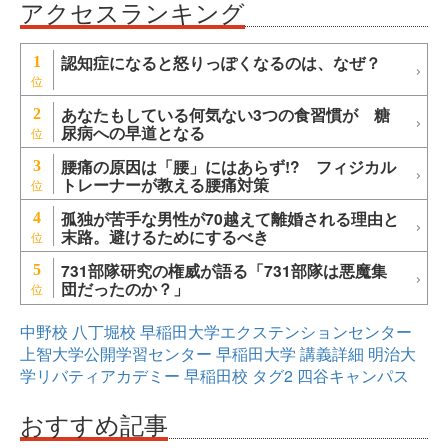
アクセスランキング
認知症になると怒りっぽくなるのは、なぜ？
1
あなたもしている何気ない3つの食習慣が 糖
2
尿病への早道となる
腰痛の原因は「腰」にはあらず!? フィジカル
3
トレーナーが教える腰痛対策
孤独が苦手な男性が70越えて離婚される理由と
4
末路。避けるためにするべき
731部隊研究の権威が語る「731部隊は悪魔集
5
団だったのか？」
中野校
八丁堀校
早稲田大学エクステンションセンター
上智大学公開学習センター
早稲田大学
講義詳細
明治大
学リバティアカデミー
早稲田校
タグ2
四谷キャンパス
おすすめ記事