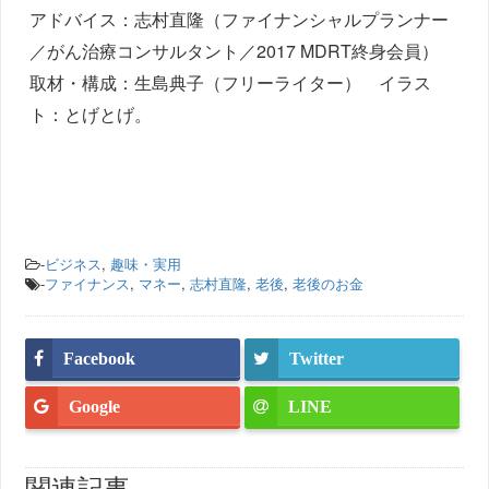
アドバイス：志村直隆（ファイナンシャルプランナー
／がん治療コンサルタント／2017 MDRT終身会員）
取材・構成：生島典子（フリーライター） イラス
ト：とげとげ。
-
ビジネス
,
趣味・実用
-
ファイナンス
,
マネー
,
志村直隆
,
老後
,
老後のお金
Facebook
Twitter
Google
LINE
関連記事