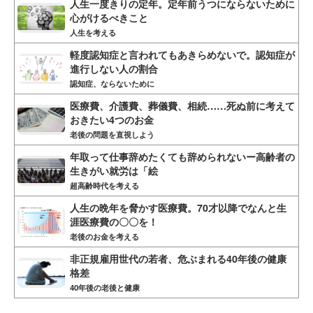
人生一度きりの定年。定年前うつにならないために
心がけるべきこと
人生を考える
軽度認知症と言われてもあきらめないで。認知症が
進行しない人の割合
認知症、ならないために
医療費、介護費、葬儀費、相続……死ぬ前に考えて
おきたい4つのお金
老後の問題を直視しよう
年取って仕事辞めたくても辞められないー高齢者の
生きがい就労は「絵
超高齢時代を考える
人生の晩年を脅かす医療費。70才以降でなんと生
涯医療費の〇〇を！
老後のお金を考える
非正規雇用世代の若者、危ぶまれる40年後の健康
格差
40年後の老後と健康