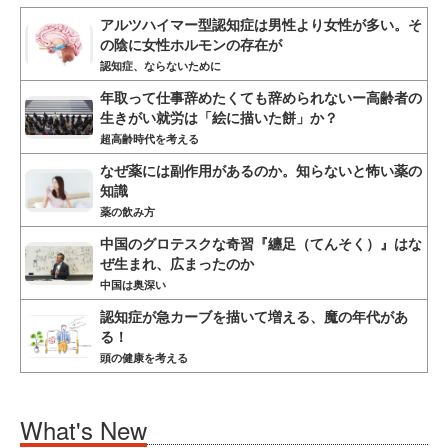
アルツハイマー型認知症は男性より女性が多い。そ
の陰に女性ホルモンの存在が
認知症、ならないために
年取って仕事辞めたくても辞められないー高齢者の
生きがい就労は「絵に描いた餅」か？
超高齢時代を考える
なぜ薬には副作用があるのか。知らないと怖い薬の
知識
薬の飲み方
中国のグロテスクな奇習『纏足（てんそく）』はな
ぜ生まれ、広まったのか
中国は奥深い
認知症が急カーブを描いて増える、魔の年代があ
る！
頭の健康を考える
What's New