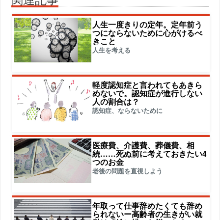
人生一度きりの定年。定年前う
つにならないために心がけるべ
きこと
人生を考える
軽度認知症と言われてもあきら
めないで。認知症が進行しない
人の割合は？
認知症、ならないために
医療費、介護費、葬儀費、相
続……死ぬ前に考えておきたい4
つのお金
老後の問題を直視しよう
年取って仕事辞めたくても辞め
られないー高齢者の生きがい就