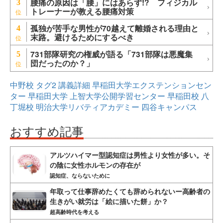
腰痛の原因は「腰」にはあらず!? フィジカル
3
トレーナーが教える腰痛対策
孤独が苦手な男性が70越えて離婚される理由と
4
末路。避けるためにするべき
731部隊研究の権威が語る「731部隊は悪魔集
5
団だったのか？」
中野校
タグ2
講義詳細
早稲田大学エクステンションセン
ター
早稲田大学
上智大学公開学習センター
早稲田校
八
丁堀校
明治大学リバティアカデミー
四谷キャンパス
おすすめ記事
アルツハイマー型認知症は男性より女性が多い。そ
の陰に女性ホルモンの存在が
認知症、ならないために
年取って仕事辞めたくても辞められないー高齢者の
生きがい就労は「絵に描いた餅」か？
超高齢時代を考える