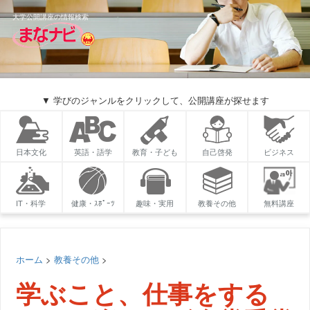
大学公開講座の情報検索
▼ 学びのジャンルをクリックして、公開講座が探せます
日本文化
英語・語学
教育・子ども
自己啓発
ビジネス
IT・科学
健康・ｽﾎﾟｰﾂ
趣味・実用
教養その他
無料講座
ホーム
>
教養その他
>
学ぶこと、仕事をする