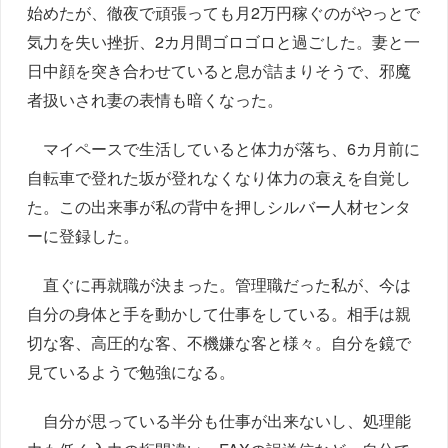
始めたが、徹夜で頑張っても月2万円稼ぐのがやっとで
気力を失い挫折、2カ月間ゴロゴロと過ごした。妻と一
日中顔を突き合わせていると息が詰まりそうで、邪魔
者扱いされ妻の表情も暗くなった。
マイペースで生活していると体力が落ち、6カ月前に
自転車で登れた坂が登れなくなり体力の衰えを自覚し
た。この出来事が私の背中を押しシルバー人材センタ
ーに登録した。
直ぐに再就職が決まった。管理職だった私が、今は
自分の身体と手を動かして仕事をしている。相手は親
切な客、高圧的な客、不機嫌な客と様々。自分を鏡で
見ているようで勉強になる。
自分が思っている半分も仕事が出来ないし、処理能