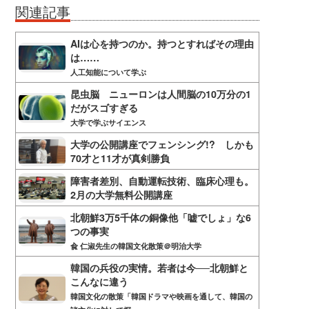
関連記事
AIは心を持つのか。持つとすればその理由
は……
人工知能について学ぶ
昆虫脳 ニューロンは人間脳の10万分の1
だがスゴすぎる
大学で学ぶサイエンス
大学の公開講座でフェンシング!? しかも
70才と11才が真剣勝負
障害者差別、自動運転技術、臨床心理も。
2月の大学無料公開講座
北朝鮮3万5千体の銅像他「嘘でしょ」な6
つの事実
兪 仁淑先生の韓国文化散策＠明治大学
韓国の兵役の実情。若者は今──北朝鮮と
こんなに違う
韓国文化の散策「韓国ドラマや映画を通して、韓国の