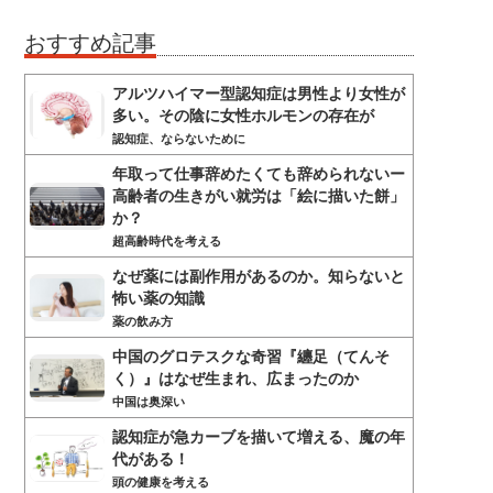
おすすめ記事
アルツハイマー型認知症は男性より女性が
多い。その陰に女性ホルモンの存在が
認知症、ならないために
年取って仕事辞めたくても辞められないー
高齢者の生きがい就労は「絵に描いた餅」
か？
超高齢時代を考える
なぜ薬には副作用があるのか。知らないと
怖い薬の知識
薬の飲み方
中国のグロテスクな奇習『纏足（てんそ
く）』はなぜ生まれ、広まったのか
中国は奥深い
認知症が急カーブを描いて増える、魔の年
代がある！
頭の健康を考える