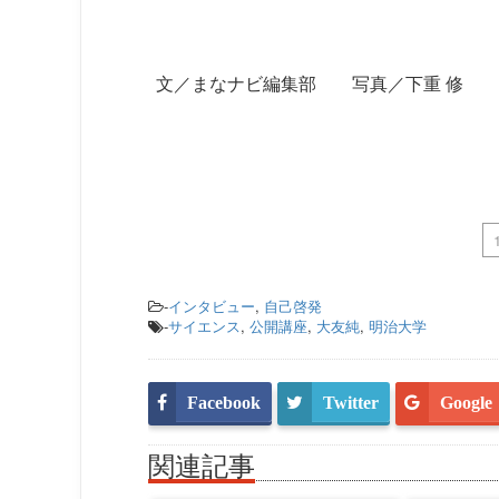
文／まなナビ編集部 写真／下重 修
-
インタビュー
,
自己啓発
-
サイエンス
,
公開講座
,
大友純
,
明治大学
Facebook
Twitter
Google
関連記事