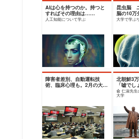
AIは心を持つのか。持つと
昆虫脳 
すればその理由は……
脳の10万
ぎる
人工知能について学ぶ
大学で学ぶ
障害者差別、自動運転技
北朝鮮3
術、臨床心理も。2月の大学
「嘘でし
無料公開講座
兪 仁淑先
大学