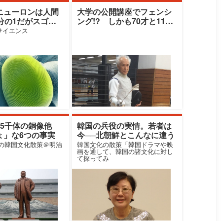
ニューロンは人間
大学の公開講座でフェンシ
分の1だがスゴす
ング!? しかも70才と11才
が真剣勝負
サイエンス
万5千体の銅像他
韓国の兵役の実情。若者は
ょ」な6つの事実
今──北朝鮮とこんなに違う
生の韓国文化散策＠明治
韓国文化の散策「韓国ドラマや映
画を通して、韓国の諸文化に対し
て探ってみ