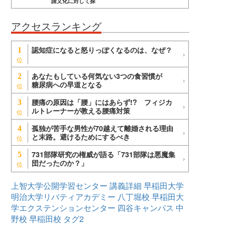
諸文化に対して探
アクセスランキング
認知症になると怒りっぽくなるのは、なぜ？
1
あなたもしている何気ない3つの食習慣が
2
糖尿病への早道となる
腰痛の原因は「腰」にはあらず!? フィジカ
3
ルトレーナーが教える腰痛対策
孤独が苦手な男性が70越えて離婚される理由
4
と末路。避けるためにするべき
731部隊研究の権威が語る「731部隊は悪魔集
5
団だったのか？」
上智大学公開学習センター
講義詳細
早稲田大学
明治大学リバティアカデミー
八丁堀校
早稲田大
学エクステンションセンター
四谷キャンパス
中
野校
早稲田校
タグ2