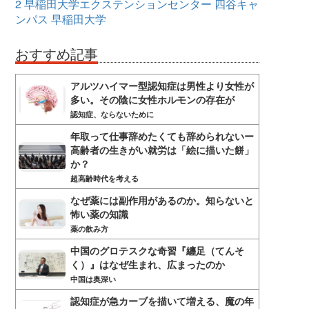
2
早稲田大学エクステンションセンター
四谷キャ
ンパス
早稲田大学
おすすめ記事
アルツハイマー型認知症は男性より女性が
多い。その陰に女性ホルモンの存在が
認知症、ならないために
年取って仕事辞めたくても辞められないー
高齢者の生きがい就労は「絵に描いた餅」
か？
超高齢時代を考える
なぜ薬には副作用があるのか。知らないと
怖い薬の知識
薬の飲み方
中国のグロテスクな奇習『纏足（てんそ
く）』はなぜ生まれ、広まったのか
中国は奥深い
認知症が急カーブを描いて増える、魔の年