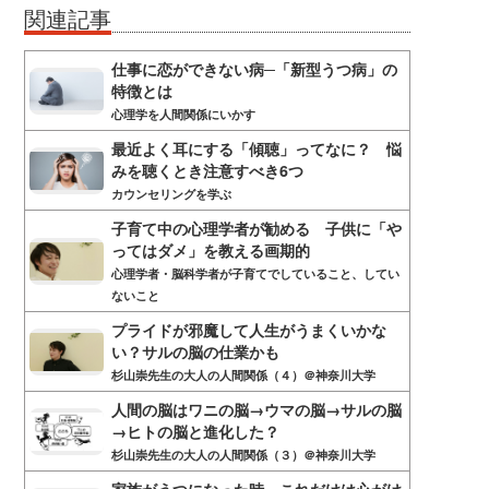
関連記事
仕事に恋ができない病─「新型うつ病」の
特徴とは
心理学を人間関係にいかす
最近よく耳にする「傾聴」ってなに？ 悩
みを聴くとき注意すべき6つ
カウンセリングを学ぶ
子育て中の心理学者が勧める 子供に「や
ってはダメ」を教える画期的
心理学者・脳科学者が子育てでしていること、してい
ないこと
プライドが邪魔して人生がうまくいかな
い？サルの脳の仕業かも
杉山崇先生の大人の人間関係（４）＠神奈川大学
人間の脳はワニの脳→ウマの脳→サルの脳
→ヒトの脳と進化した？
杉山崇先生の大人の人間関係（３）＠神奈川大学