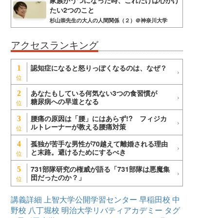
家族がうつになった時、これだけは心がけ
たい2つのこと
杉山崇先生の大人の人間関係（２）＠神奈川大学
アクセスランキング
認知症になると怒りっぽくなるのは、なぜ？
1
あなたもしている何気ない3つの食習慣が
2
糖尿病への早道となる
腰痛の原因は「腰」にはあらず!? フィジカ
3
ルトレーナーが教える腰痛対策
孤独が苦手な男性が70越えて離婚される理由
4
と末路。避けるためにするべき
731部隊研究の権威が語る「731部隊は悪魔集
5
団だったのか？」
講義詳細
上智大学公開学習センター
早稲田校
中
野校
八丁堀校
明治大学リバティアカデミー
タグ