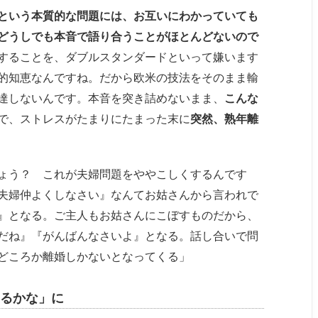
という本質的な問題には、お互いにわかっていても
どうしでも本音で語り合うことがほとんどないので
することを、ダブルスタンダードといって嫌います
的知恵なんですね。だから欧米の技法をそのまま輸
達しないんです。本音を突き詰めないまま、
こんな
で、ストレスがたまりにたまった末に
突然、熟年離
ょう？ これが夫婦問題をややこしくするんです
夫婦仲よくしなさい』なんてお姑さんから言われで
』となる。ご主人もお姑さんにこぼすものだから、
だね』『がんばんなさいよ』となる。話し合いで問
どころか離婚しかないとなってくる」
るかな」に