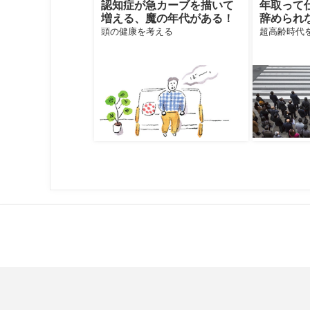
認知症が急カーブを描いて
年取って
増える、魔の年代がある！
辞められ
きがい就
頭の健康を考える
超高齢時代
餅」か？