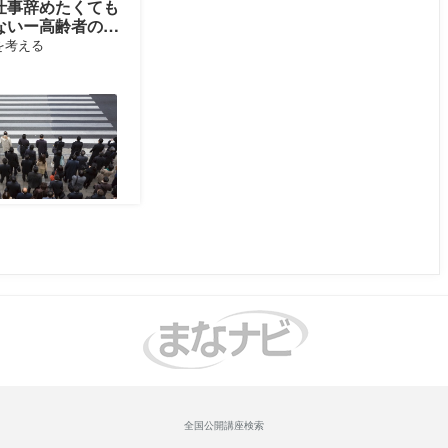
仕事辞めたくても
ないー高齢者の生
労は「絵に描いた
を考える
全国公開講座検索