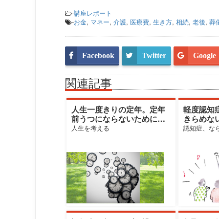
-
講座レポート
-
お金
,
マネー
,
介護
,
医療費
,
生き方
,
相続
,
老後
,
葬
Facebook
Twitter
Google
関連記事
人生一度きりの定年。定年
軽度認知
前うつにならないために心
きらめな
がけるべきこと
行しない
人生を考える
認知症、な