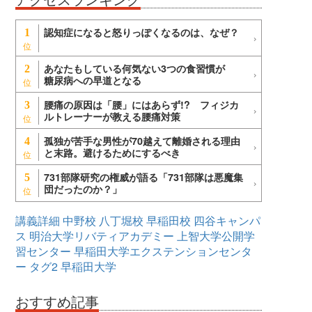
認知症になると怒りっぽくなるのは、なぜ？
1
あなたもしている何気ない3つの食習慣が
2
糖尿病への早道となる
腰痛の原因は「腰」にはあらず!? フィジカ
3
ルトレーナーが教える腰痛対策
孤独が苦手な男性が70越えて離婚される理由
4
と末路。避けるためにするべき
731部隊研究の権威が語る「731部隊は悪魔集
5
団だったのか？」
講義詳細
中野校
八丁堀校
早稲田校
四谷キャンパ
ス
明治大学リバティアカデミー
上智大学公開学
習センター
早稲田大学エクステンションセンタ
ー
タグ2
早稲田大学
おすすめ記事