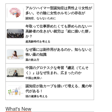
アルツハイマー型認知症は男性より女性が
多い。その陰に女性ホルモンの存在が
認知症、ならないために
年取って仕事辞めたくても辞められないー
高齢者の生きがい就労は「絵に描いた餅」
か？
超高齢時代を考える
なぜ薬には副作用があるのか。知らないと
怖い薬の知識
薬の飲み方
中国のグロテスクな奇習『纏足（てんそ
く）』はなぜ生まれ、広まったのか
中国は奥深い
認知症が急カーブを描いて増える、魔の年
代がある！
頭の健康を考える
What's New