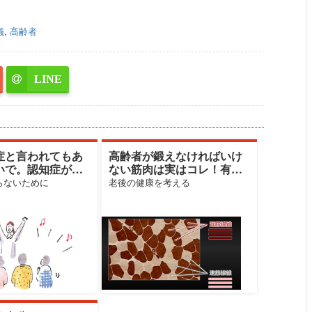
儀
,
高齢者
LINE
症と言われてもあ
高齢者が鍛えなければいけ
いで。認知症が進
ない筋肉は実はコレ！有効
人の割合は？
な運動は日常生活のアレ！
らないために
老後の健康を考える