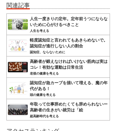
関連記事
人生一度きりの定年。定年前うつにならな
いために心がけるべきこと
人生を考える
軽度認知症と言われてもあきらめないで。
認知症が進行しない人の割合
認知症、ならないために
高齢者が鍛えなければいけない筋肉は実は
コレ！有効な運動は日常生活
老後の健康を考える
認知症が急カーブを描いて増える、魔の年
代がある！
頭の健康を考える
年取って仕事辞めたくても辞められないー
高齢者の生きがい就労は「絵
超高齢時代を考える
アクセスランキング