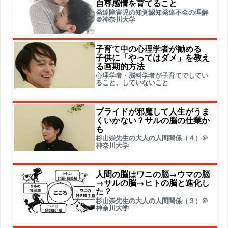
自尊感情を育てること
発達障害児の知覚認知発達不全の理解
＠神奈川大学
子育て中の心理学者が勧める
子供に「やってはダメ」を教え
る画期的方法
心理学者・脳科学者が子育てでしてい
ること、していないこと
プライドが邪魔して人生がうま
くいかない？サルの脳の仕業か
も
杉山崇先生の大人の人間関係（４）＠
神奈川大学
人間の脳はワニの脳→ウマの脳
→サルの脳→ヒトの脳と進化し
た？
杉山崇先生の大人の人間関係（３）＠
神奈川大学