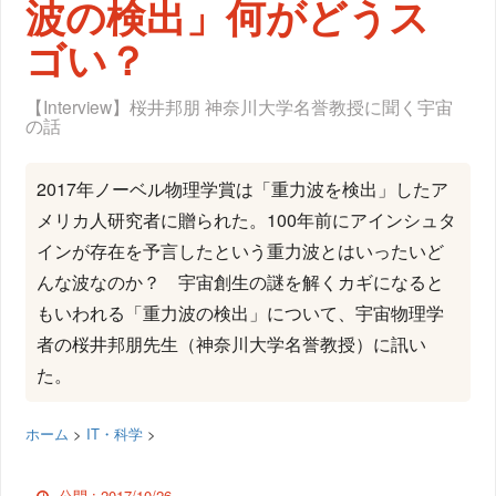
波の検出」何がどうス
ゴい？
【Interview】桜井邦朋 神奈川大学名誉教授に聞く宇宙
の話
2017年ノーベル物理学賞は「重力波を検出」したア
メリカ人研究者に贈られた。100年前にアインシュタ
インが存在を予言したという重力波とはいったいど
んな波なのか？ 宇宙創生の謎を解くカギになると
もいわれる「重力波の検出」について、宇宙物理学
者の桜井邦朋先生（神奈川大学名誉教授）に訊い
た。
ホーム
>
IT・科学
>
公開 :
2017/10/26