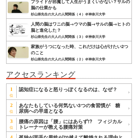
プライドが邪魔して人生がうまくいかない？サルの
脳の仕業かも
杉山崇先生の大人の人間関係（４）＠神奈川大学
人間の脳はワニの脳→ウマの脳→サルの脳→ヒトの
脳と進化した？
杉山崇先生の大人の人間関係（３）＠神奈川大学
家族がうつになった時、これだけは心がけたい2つ
のこと
杉山崇先生の大人の人間関係（２）＠神奈川大学
アクセスランキング
認知症になると怒りっぽくなるのは、なぜ？
1
あなたもしている何気ない3つの食習慣が 糖
2
尿病への早道となる
腰痛の原因は「腰」にはあらず!? フィジカル
3
トレーナーが教える腰痛対策
孤独が苦手な男性が70越えて離婚される理由と
4