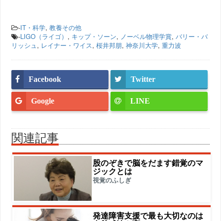
-
IT・科学
,
教養その他
-
LIGO（ライゴ）
,
キップ・ソーン
,
ノーベル物理学賞
,
バリー・バ
リッシュ
,
レイナー・ワイス
,
桜井邦朋
,
神奈川大学
,
重力波
Facebook
Twitter
Google
LINE
関連記事
股のぞきで脳をだます錯覚のマ
ジックとは
視覚のふしぎ
発達障害支援で最も大切なのは