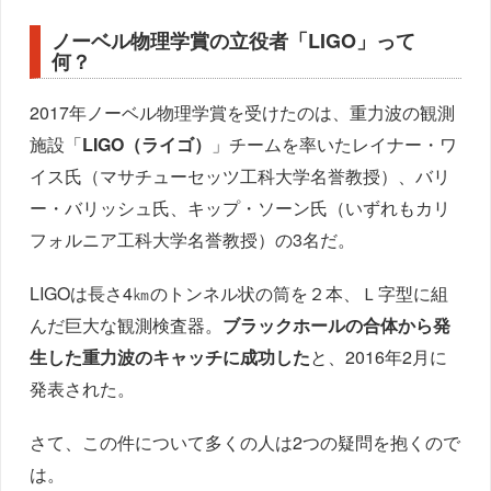
ノーベル物理学賞の立役者「LIGO」って
何？
2017年ノーベル物理学賞を受けたのは、重力波の観測
施設「
LIGO（ライゴ）
」チームを率いたレイナー・ワ
イス氏（マサチューセッツ工科大学名誉教授）、バリ
ー・バリッシュ氏、キップ・ソーン氏（いずれもカリ
フォルニア工科大学名誉教授）の3名だ。
LIGOは長さ4㎞のトンネル状の筒を２本、Ｌ字型に組
んだ巨大な観測検査器。
ブラックホールの合体から発
生した重力波のキャッチに成功した
と、2016年2月に
発表された。
さて、この件について多くの人は2つの疑問を抱くので
は。