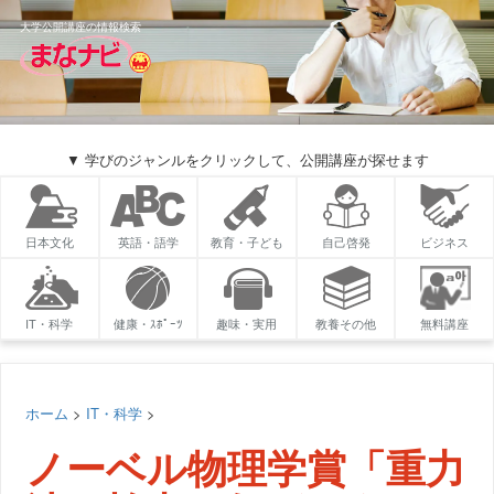
大学公開講座の情報検索
▼ 学びのジャンルをクリックして、公開講座が探せます
日本文化
英語・語学
教育・子ども
自己啓発
ビジネス
IT・科学
健康・ｽﾎﾟｰﾂ
趣味・実用
教養その他
無料講座
ホーム
>
IT・科学
>
ノーベル物理学賞「重力