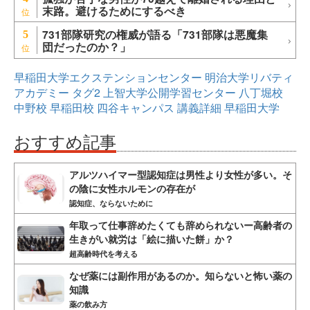
末路。避けるためにするべき
731部隊研究の権威が語る「731部隊は悪魔集
5
団だったのか？」
早稲田大学エクステンションセンター
明治大学リバティ
アカデミー
タグ2
上智大学公開学習センター
八丁堀校
中野校
早稲田校
四谷キャンパス
講義詳細
早稲田大学
おすすめ記事
アルツハイマー型認知症は男性より女性が多い。そ
の陰に女性ホルモンの存在が
認知症、ならないために
年取って仕事辞めたくても辞められないー高齢者の
生きがい就労は「絵に描いた餅」か？
超高齢時代を考える
なぜ薬には副作用があるのか。知らないと怖い薬の
知識
薬の飲み方