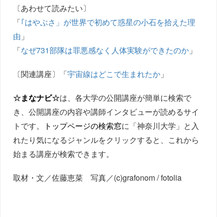
〔あわせて読みたい〕
「
｢はやぶさ」が世界で初めて惑星の小石を拾えた理
由
」
「
なぜ731部隊は罪悪感なく人体実験ができたのか
」
〔関連講座〕「
宇宙線はどこで生まれたか
」
☆
まなナビ
☆
は、各大学の公開講座が簡単に検索で
き、公開講座の内容や講師インタビューが読めるサイ
トです。
トップページの検索窓
に「神奈川大学」と入
れたり気になるジャンルをクリックすると、これから
始まる講座が検索できます。
取材・文／佐藤恵菜 写真／(c)grafonom / fotolia