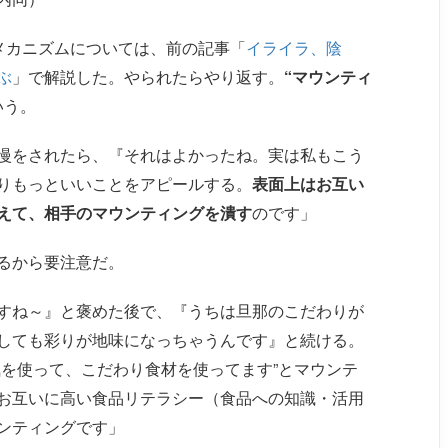
メカニズムについては、前の記事「
イライラ、陰
ぶ
」で解説した。やられたらやり返す。
“マウンティ
いう。
慢をされたら、『それはよかったね。実は私もこう
りもっといいことをアピールする。
表面上はお互い
えて、相手のマウンティングを潰す
のです」
るから要注意だ。
すね～』と褒めた後で、『うちは旦那のこだわりが
しても彩りが地味になっちゃうんです』と続ける。
気を使って、こだわり食材を使ってます”とマウンテ
お互いに高い食品リテラシー（食品への知識・活用
ンティングです」