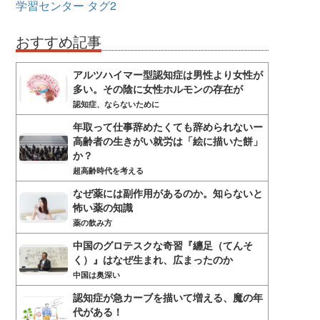
学習センター
タグ2
おすすめ記事
アルツハイマー型認知症は男性より女性が
多い。その陰に女性ホルモンの存在が
認知症、ならないために
年取って仕事辞めたくても辞められないー
高齢者の生きがい就労は「絵に描いた餅」
か？
超高齢時代を考える
なぜ薬には副作用があるのか。知らないと
怖い薬の知識
薬の飲み方
中国のグロテスクな奇習『纏足（てんそ
く）』はなぜ生まれ、広まったのか
中国は奥深い
認知症が急カーブを描いて増える、魔の年
代がある！