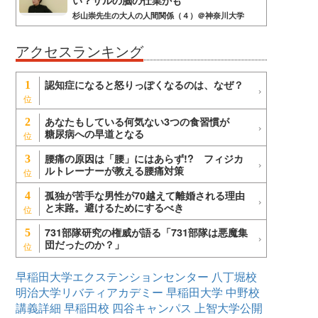
い？サルの脳の仕業かも
杉山崇先生の大人の人間関係（４）＠神奈川大学
アクセスランキング
認知症になると怒りっぽくなるのは、なぜ？
1
あなたもしている何気ない3つの食習慣が
2
糖尿病への早道となる
腰痛の原因は「腰」にはあらず!? フィジカ
3
ルトレーナーが教える腰痛対策
孤独が苦手な男性が70越えて離婚される理由
4
と末路。避けるためにするべき
731部隊研究の権威が語る「731部隊は悪魔集
5
団だったのか？」
早稲田大学エクステンションセンター
八丁堀校
明治大学リバティアカデミー
早稲田大学
中野校
講義詳細
早稲田校
四谷キャンパス
上智大学公開