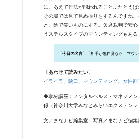
に、あえて作法が問われること…たとえば
その場では見て見ぬ振りをするんですね。
と、陰で笑いものにする。欠席裁判で安心
うステルスタイプのマウンティングもある
「相手が無自覚なら、マウン
〔今日の名言〕
〔あわせて読みたい〕
イライラ、陰口、マウンティング。女性部
◆取材講座：メンタルヘルス・マネジメント
係（神奈川大学みなとみらいエクステンシ
文／まなナビ編集室 写真／まなナビ編集室、(c)mil