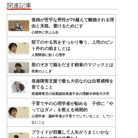
関連記事
孤独が苦手な男性が70越えて離婚される理
由と末路。避けるためにす
心理学に学ぶ人生
部下のやる気をすっかり奪う、上司のピン
ト外れの励ましとは
人間関係に効く心理学
股のぞきで脳をだます錯覚のマジックとは
視覚のふしぎ
発達障害支援で最も大切なのは自尊感情を
育てること
発達障害児の知覚認知発達不全の理解＠神奈川大学
子育て中の心理学者が勧める 子供に「や
ってはダメ」を教える画期的
心理学者・脳科学者が子育てでしていること、してい
ないこと
プライドが邪魔して人生がうまくいかな