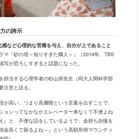
力の誇示
北感など心理的な苦痛を与え、自分が上であること
マ『砂の塔～知りすぎた隣人～』（2016年、TBS
描写が恐ろしすぎると話題になった。
を担当する心理学者の杉山崇先生（同大人間科学部
要注意と語る。
段が高い。つまり高層階という言葉を出すことで、
ションってなかなかエレベーター来なくて不便よね
え』と、不便な話をしているようで、金持ち自慢を
税金高くて困るよね～』という高額所得マウンティ
内同）