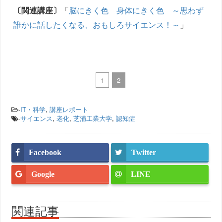
〔関連講座〕
「
脳にきく色 身体にきく色 ～思わず
誰かに話したくなる、おもしろサイエンス！～
」
1
2
-
IT・科学
,
講座レポート
-
サイエンス
,
老化
,
芝浦工業大学
,
認知症
Facebook
Twitter
Google
LINE
関連記事