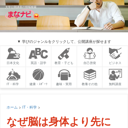
大学公開講座の情報検索
▼ 学びのジャンルをクリックして、公開講座が探せます
日本文化
英語・語学
教育・子ども
自己啓発
ビジネス
IT・科学
健康・ｽﾎﾟｰﾂ
趣味・実用
教養その他
無料講座
ホーム
>
IT・科学
>
なぜ脳は身体より先に