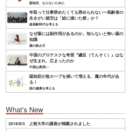
認知症、ならないために
年取って仕事辞めたくても辞められないー高齢者の
生きがい就労は「絵に描いた餅」か？
超高齢時代を考える
なぜ薬には副作用があるのか。知らないと怖い薬の
知識
薬の飲み方
中国のグロテスクな奇習『纏足（てんそく）』はな
ぜ生まれ、広まったのか
中国は奥深い
認知症が急カーブを描いて増える、魔の年代があ
る！
頭の健康を考える
What's New
2018/8/3 上智大学の講座が掲載されました