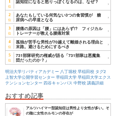
認知症になると怒りっぽくなるのは、なぜ？
1
あなたもしている何気ない3つの食習慣が 糖
2
尿病への早道となる
腰痛の原因は「腰」にはあらず!? フィジカル
3
トレーナーが教える腰痛対策
孤独が苦手な男性が70越えて離婚される理由と
4
末路。避けるためにするべき
731部隊研究の権威が語る「731部隊は悪魔集
5
団だったのか？」
明治大学リバティアカデミー
八丁堀校
早稲田校
タグ2
上智大学公開学習センター
早稲田大学
早稲田大学エクス
テンションセンター
四谷キャンパス
中野校
講義詳細
おすすめ記事
アルツハイマー型認知症は男性より女性が多い。そ
の陰に女性ホルモンの存在が