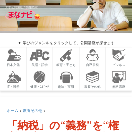
大学公開講座の情報検索
▼ 学びのジャンルをクリックして、公開講座が探せます
日本文化
英語・語学
教育・子ども
自己啓発
ビジネス
IT・科学
健康・ｽﾎﾟｰﾂ
趣味・実用
教養その他
無料講座
ホーム
>
教養その他
>
「納税」の“義務”を“権