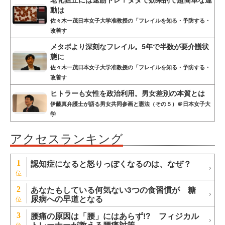
動は
佐々木一茂日本女子大学准教授の「フレイルを知る・予防する・
改善す
メタボより深刻なフレイル。5年で半数が要介護状
態に
佐々木一茂日本女子大学准教授の「フレイルを知る・予防する・
改善す
ヒトラーも女性を政治利用。男女差別の本質とは
伊藤真弁護士が語る男女共同参画と憲法（その５）＠日本女子大
学
アクセスランキング
認知症になると怒りっぽくなるのは、なぜ？
1
あなたもしている何気ない3つの食習慣が 糖
2
尿病への早道となる
腰痛の原因は「腰」にはあらず!? フィジカル
3
トレーナーが教える腰痛対策