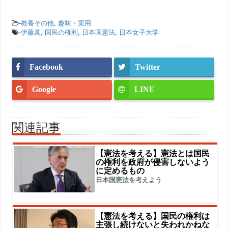
-
教養その他
,
趣味・実用
-
伊藤真
,
国民の権利
,
日本国憲法
,
日本女子大学
Facebook
Twitter
Google
LINE
関連記事
【憲法を考える】憲法とは国民
の権利を政府が侵害しないよう
に定めるもの
日本国憲法を考えよう
【憲法を考える】国民の権利は
主張し続けないと失われかねな