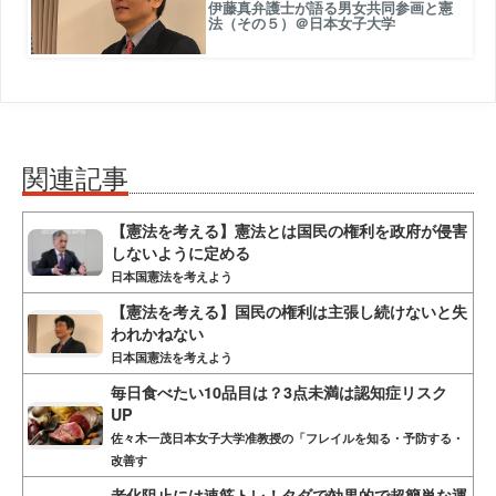
伊藤真弁護士が語る男女共同参画と憲
法（その５）＠日本女子大学
関連記事
【憲法を考える】憲法とは国民の権利を政府が侵害
しないように定める
日本国憲法を考えよう
【憲法を考える】国民の権利は主張し続けないと失
われかねない
日本国憲法を考えよう
毎日食べたい10品目は？3点未満は認知症リスク
UP
佐々木一茂日本女子大学准教授の「フレイルを知る・予防する・
改善す
老化阻止には速筋トレ！タダで効果的で超簡単な運