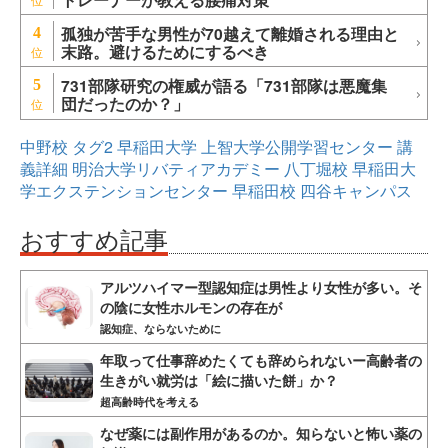
孤独が苦手な男性が70越えて離婚される理由と
4
末路。避けるためにするべき
731部隊研究の権威が語る「731部隊は悪魔集
5
団だったのか？」
中野校
タグ2
早稲田大学
上智大学公開学習センター
講
義詳細
明治大学リバティアカデミー
八丁堀校
早稲田大
学エクステンションセンター
早稲田校
四谷キャンパス
おすすめ記事
アルツハイマー型認知症は男性より女性が多い。そ
の陰に女性ホルモンの存在が
認知症、ならないために
年取って仕事辞めたくても辞められないー高齢者の
生きがい就労は「絵に描いた餅」か？
超高齢時代を考える
なぜ薬には副作用があるのか。知らないと怖い薬の