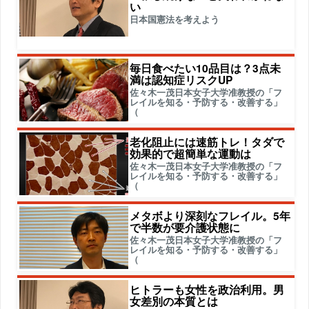
い
日本国憲法を考えよう
毎日食べたい10品目は？3点未
満は認知症リスクUP
佐々木一茂日本女子大学准教授の「フ
レイルを知る・予防する・改善する」
（
老化阻止には速筋トレ！タダで
効果的で超簡単な運動は
佐々木一茂日本女子大学准教授の「フ
レイルを知る・予防する・改善する」
（
メタボより深刻なフレイル。5年
で半数が要介護状態に
佐々木一茂日本女子大学准教授の「フ
レイルを知る・予防する・改善する」
（
ヒトラーも女性を政治利用。男
女差別の本質とは