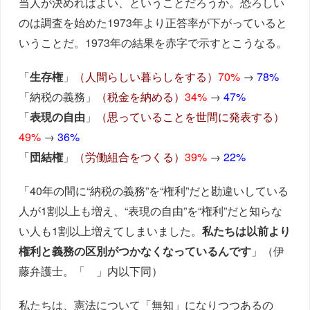
当人が決めればよい、ということだろうか。恐ろしい
のは調査を始めた1973年より正答率が下がっていると
いうことだ。1973年の結果を赤字で示すとこうなる。
「
生存権
」
（人間らしい暮らしをする）
70%
→
78%
「納税の義務」
（税金を納める）
34%
→
47%
「
表現の自由
」
（思っていることを世間に発表する）
49%
→
36%
「
団結権
」
（労働組合をつくる）
39%
→
22%
「40年の間に“納税の義務”を“権利”だと勘違いしている
人が1割以上も増え、“表現の自由”を“権利”だと知らな
い人も1割以上増えてしまいました。
私たちは以前より
権利と義務の区別がつかなくなっているんです
」（伊
藤弁護士。「 」内以下同）
私たちは、憲法について「無知」になりつつあるの