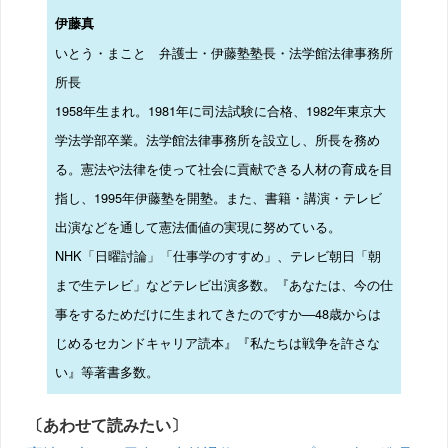
伊藤真
いとう・まこと 弁護士・伊藤塾塾長・法学館法律事務所
所長
1958年生まれ。1981年に司法試験に合格、1982年東京大
学法学部卒業。法学館法律事務所を設立し、所長を務め
る。憲法や法律を使って社会に貢献できる人材の育成を目
指し、1995年伊藤塾を開塾。また、書籍・講演・テレビ
出演などを通して憲法価値の実現に努めている。
NHK「日曜討論」「仕事学のすすめ」、テレビ朝日「朝
まで生テレビ」などテレビ出演多数。『あなたは、今の仕
事をするためだけに生まれてきたのですか―48歳からは
じめるセカンドキャリア読本』『私たちは戦争を許さな
い』等著書多数。
〔あわせて読みたい〕