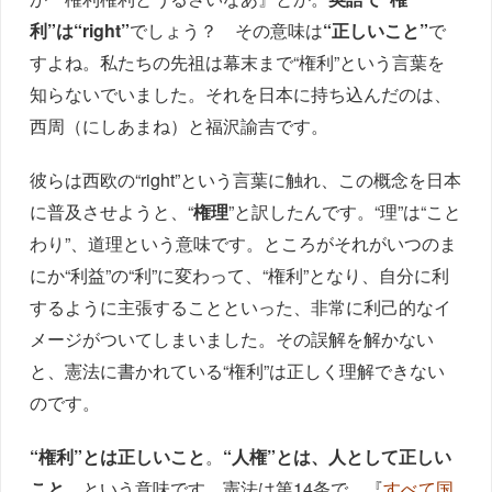
利”は“right”
でしょう？ その意味は
“正しいこと”
で
すよね。私たちの先祖は幕末まで“権利”という言葉を
知らないでいました。それを日本に持ち込んだのは、
西周（にしあまね）と福沢諭吉です。
彼らは西欧の“right”という言葉に触れ、この概念を日本
に普及させようと、“
権理
”と訳したんです。“理”は“こと
わり”、道理という意味です。ところがそれがいつのま
にか“利益”の“利”に変わって、“権利”となり、自分に利
するように主張することといった、非常に利己的なイ
メージがついてしまいました。その誤解を解かない
と、憲法に書かれている“権利”は正しく理解できない
のです。
“権利”とは正しいこと
。
“人権”とは、人として正しい
こと
、という意味です。憲法は第14条で、『
すべて国