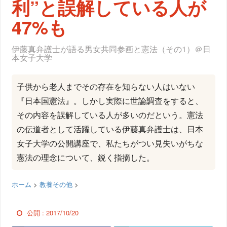
利”と誤解している人が
47%も
伊藤真弁護士が語る男女共同参画と憲法（その1）＠日
本女子大学
子供から老人までその存在を知らない人はいない
『日本国憲法』。しかし実際に世論調査をすると、
その内容を誤解している人が多いのだという。憲法
の伝道者として活躍している伊藤真弁護士は、日本
女子大学の公開講座で、私たちがつい見失いがちな
憲法の理念について、鋭く指摘した。
ホーム
>
教養その他
>
公開 :
2017/10/20