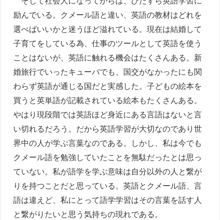
そして社会人になってからは、ひたすら英語学習に
励んでいる。クメール語と違い、英語の教材はどれを
選べばいいかと迷うほど溢れている。現在は結婚して
子育てをしている為、仕事のツールとして英語を使う
ことはないが、英語に触れる機会はたくさんある。新
婚旅行でいったキューバでも、国交がなかったにも関
わらず英語が通じる国だと実感した。子どもの絵本を
買うと英単語が記載されている絵本もたくさんある。
やはり現段階では英語ほど身近にある言語はないと言
い切れるだろう。だから英語学習が大切なのであり世
界中の人が学ぶ言葉なのである。しかし、私は今でも
クメール語を勉強していたことを無駄だったとは思っ
ていない。私が語学を学ぶ意味は自分以外の人と繋が
りを持つことだと思っている。英語とクメール語、言
語は違えど、私にとって語学学習はその言葉を話す人
と繋がりたいと思う気持ちの現れである。