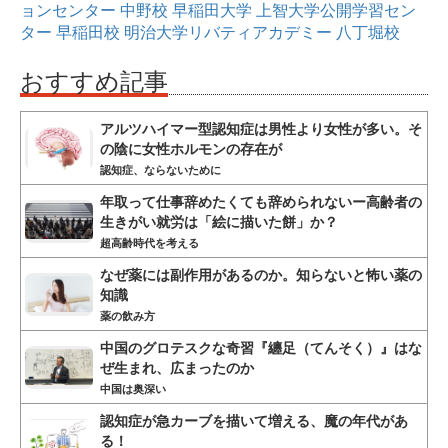
ョンセンター
中野校
早稲田大学
上智大学公開学習セン
ター
早稲田校
明治大学リバティアカデミー
八丁堀校
おすすめ記事
アルツハイマー型認知症は男性より女性が多い。そ
の陰に女性ホルモンの存在が
認知症、ならないために
年取って仕事辞めたくても辞められないー高齢者の
生きがい就労は「絵に描いた餅」か？
超高齢時代を考える
なぜ薬には副作用があるのか。知らないと怖い薬の
知識
薬の飲み方
中国のグロテスクな奇習『纏足（てんそく）』はな
ぜ生まれ、広まったのか
中国は奥深い
認知症が急カーブを描いて増える、魔の年代があ
る！