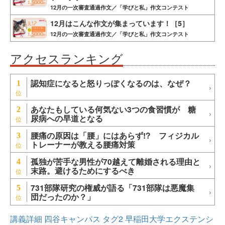
12月の一次審査通過作文／「学びと私」作文コンテスト
12月はこんな作文が集まっています！［5］
12月の一次審査通過作文／「学びと私」作文コンテスト
アクセスランキング
認知症になると怒りっぽくなるのは、なぜ？
1
あなたもしている何気ない3つの食習慣が 糖
2
尿病への早道となる
腰痛の原因は「腰」にはあらず!? フィジカル
3
トレーナーが教える腰痛対策
孤独が苦手な男性が70越えて離婚される理由と
4
末路。避けるためにするべき
731部隊研究の権威が語る「731部隊は悪魔集
5
団だったのか？」
講義詳細
四谷キャンパス
タグ2
早稲田大学エクステンシ