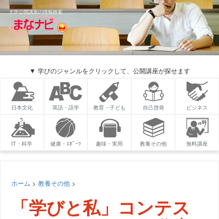
大学公開講座の情報検索
▼ 学びのジャンルをクリックして、公開講座が探せます
日本文化
英語・語学
教育・子ども
自己啓発
ビジネス
IT・科学
健康・ｽﾎﾟｰﾂ
趣味・実用
教養その他
無料講座
ホーム
>
教養その他
>
「学びと私」コンテス