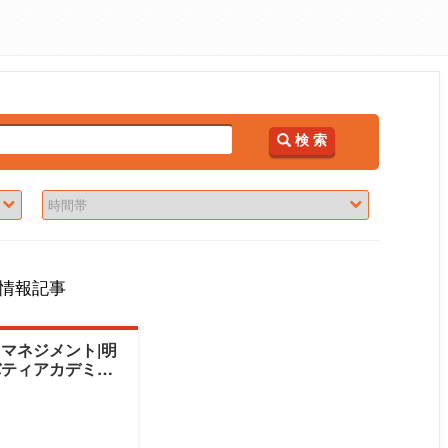
検 索
情報記事
マネジメント|明
ティアカデミー|