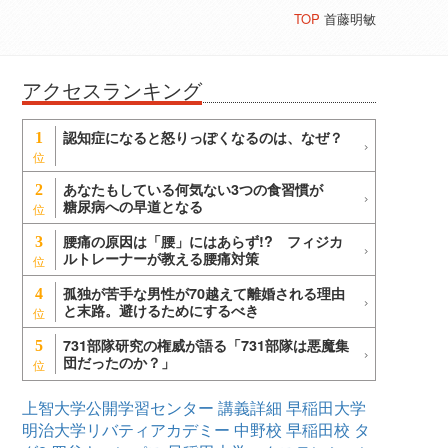
TOP
首藤明敏
アクセスランキング
認知症になると怒りっぽくなるのは、なぜ？
1
あなたもしている何気ない3つの食習慣が
2
糖尿病への早道となる
腰痛の原因は「腰」にはあらず!? フィジカ
3
ルトレーナーが教える腰痛対策
孤独が苦手な男性が70越えて離婚される理由
4
と末路。避けるためにするべき
731部隊研究の権威が語る「731部隊は悪魔集
5
団だったのか？」
上智大学公開学習センター
講義詳細
早稲田大学
明治大学リバティアカデミー
中野校
早稲田校
タ