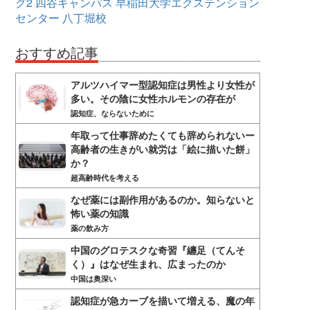
グ2
四谷キャンパス
早稲田大学エクステンション
センター
八丁堀校
おすすめ記事
アルツハイマー型認知症は男性より女性が
多い。その陰に女性ホルモンの存在が
認知症、ならないために
年取って仕事辞めたくても辞められないー
高齢者の生きがい就労は「絵に描いた餅」
か？
超高齢時代を考える
なぜ薬には副作用があるのか。知らないと
怖い薬の知識
薬の飲み方
中国のグロテスクな奇習『纏足（てんそ
く）』はなぜ生まれ、広まったのか
中国は奥深い
認知症が急カーブを描いて増える、魔の年