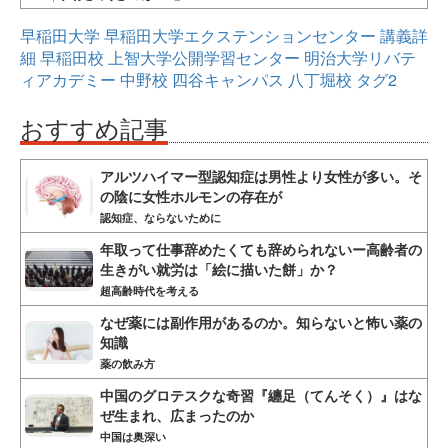
早稲田大学
早稲田大学エクステンションセンター
講義詳
細
早稲田校
上智大学公開学習センター
明治大学リバテ
ィアカデミー
中野校
四谷キャンパス
八丁堀校
タグ2
おすすめ記事
アルツハイマー型認知症は男性より女性が多い。そ
の陰に女性ホルモンの存在が
認知症、ならないために
年取って仕事辞めたくても辞められないー高齢者の
生きがい就労は「絵に描いた餅」か？
超高齢時代を考える
なぜ薬には副作用があるのか。知らないと怖い薬の
知識
薬の飲み方
中国のグロテスクな奇習『纏足（てんそく）』はな
ぜ生まれ、広まったのか
中国は奥深い