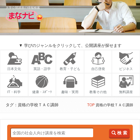
大学公開講座の情報検索
▼ 学びのジャンルをクリックして、公開講座が探せます
日本文化
英語・語学
教育・子ども
自己啓発
ビジネス
IT・科学
健康・ｽﾎﾟｰﾂ
趣味・実用
教養その他
無料講座
タグ：資格の学校ＴＡＣ講師
TOP
資格の学校ＴＡＣ講師
検 索