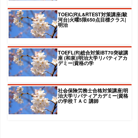
TOEIC(R)L&RTEST対策講座(駿
河台)火曜5限650点目標クラス|
明治
TOEFL(R)総合対策iBT70突破講
座 (和泉)|明治大学リバティアカ
デミー|資格の学
社会保険労務士合格対策講座|明
治大学リバティアカデミー|資格
の学校ＴＡＣ 講師