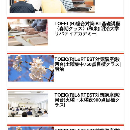
TOEFL(R)総合対策iBT基礎講座
〈春期クラス〉(和泉)|明治大学
リバティアカデミー|
TOEIC(R)L&RTEST対策講座(駿
河台)土曜集中750点目標クラス|
明治
TOEIC(R)L&RTEST対策講座(駿
河台)火曜・木曜夜900点目標ク
ラス|