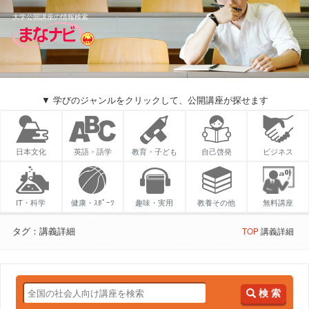
大学公開講座の情報検索
▼ 学びのジャンルをクリックして、公開講座が探せます
日本文化
英語・語学
教育・子ども
自己啓発
ビジネス
IT・科学
健康・ｽﾎﾟｰﾂ
趣味・実用
教養その他
無料講座
タグ：講義詳細
TOP
講義詳細
検 索