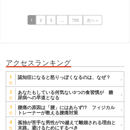
1
2
3
…
755
次へ »
アクセスランキング
認知症になると怒りっぽくなるのは、なぜ？
1
あなたもしている何気ない3つの食習慣が 糖
2
尿病への早道となる
腰痛の原因は「腰」にはあらず!? フィジカル
3
トレーナーが教える腰痛対策
孤独が苦手な男性が70越えて離婚される理由と
4
末路。避けるためにするべき