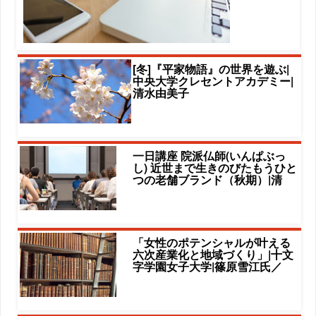
[冬]『平家物語』の世界を遊ぶ|
中央大学クレセントアカデミー|
清水由美子
一日講座 院派仏師(いんぱぶっ
し) 近世まで生きのびたもうひと
つの老舗ブランド（秋期）|清
「女性のポテンシャルが叶える
六次産業化と地域づくり」|十文
字学園女子大学|篠原雪江氏／