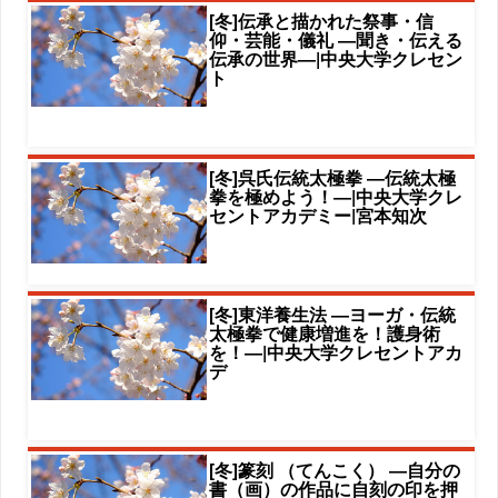
[冬]伝承と描かれた祭事・信
仰・芸能・儀礼 ―聞き・伝える
伝承の世界―|中央大学クレセン
ト
[冬]呉氏伝統太極拳 ―伝統太極
拳を極めよう！―|中央大学クレ
セントアカデミー|宮本知次
[冬]東洋養生法 ―ヨーガ・伝統
太極拳で健康増進を！護身術
を！―|中央大学クレセントアカ
デ
[冬]篆刻 （てんこく） ―自分の
書（画）の作品に自刻の印を押