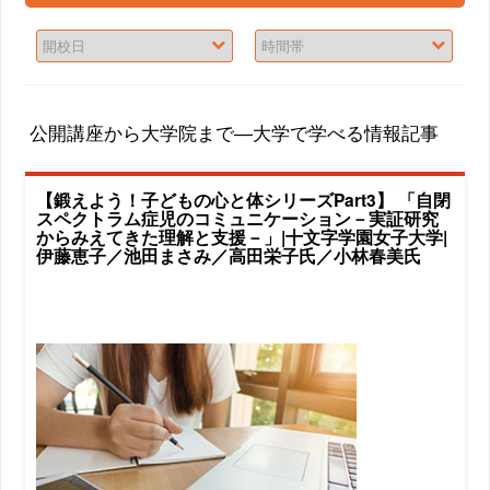
公開講座から大学院まで―大学で学べる情報記事
【鍛えよう！子どもの心と体シリーズPart3】 「自閉
スペクトラム症児のコミュニケーション－実証研究
からみえてきた理解と支援－」|十文字学園女子大学|
伊藤恵子／池田まさみ／高田栄子氏／小林春美氏