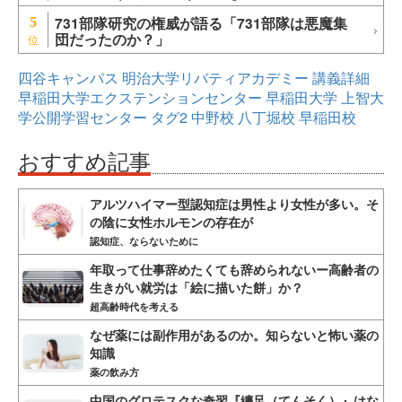
731部隊研究の権威が語る「731部隊は悪魔集
5
団だったのか？」
四谷キャンパス
明治大学リバティアカデミー
講義詳細
早稲田大学エクステンションセンター
早稲田大学
上智大
学公開学習センター
タグ2
中野校
八丁堀校
早稲田校
おすすめ記事
アルツハイマー型認知症は男性より女性が多い。そ
の陰に女性ホルモンの存在が
認知症、ならないために
年取って仕事辞めたくても辞められないー高齢者の
生きがい就労は「絵に描いた餅」か？
超高齢時代を考える
なぜ薬には副作用があるのか。知らないと怖い薬の
知識
薬の飲み方
中国のグロテスクな奇習『纏足（てんそく）』はな