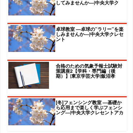
してみませんか―|中央大学ク
卓球教室 ―卓球の”ラリー”を楽
しみませんか―|中央大学クレセ
ント
合格のための気象予報士試験対
策講座2【学科・専門編（後
期）】|東京学芸大学|飯沼孝
[冬]フェンシング教室 ―基礎か
ら応用まで楽しく学ぶフェンシ
ング―|中央大学クレセントアカ