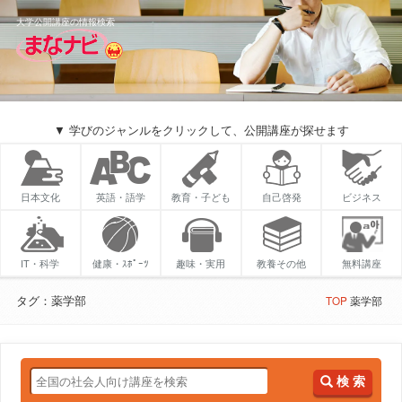
大学公開講座の情報検索
▼ 学びのジャンルをクリックして、公開講座が探せます
日本文化
英語・語学
教育・子ども
自己啓発
ビジネス
IT・科学
健康・ｽﾎﾟｰﾂ
趣味・実用
教養その他
無料講座
タグ：薬学部
TOP
薬学部
検 索