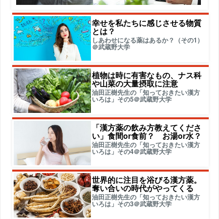
幸せを私たちに感じさせる物質
とは？
しあわせになる薬はあるか？（その1）
＠武蔵野大学
植物は時に有害なもの、ナス科
や山菜の大量摂取に注意
油田正樹先生の「知っておきたい漢方
いろは」その5＠武蔵野大学
「漢方薬の飲み方教えてくださ
い」食間or食前？ お湯or水？
油田正樹先生の「知っておきたい漢方
いろは」その4＠武蔵野大学
世界的に注目を浴びる漢方薬。
奪い合いの時代がやってくる
油田正樹先生の「知っておきたい漢方
いろは」その3＠武蔵野大学