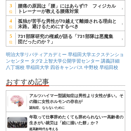
腰痛の原因は「腰」にはあらず!? フィジカル
3
トレーナーが教える腰痛対策
孤独が苦手な男性が70越えて離婚される理由と
4
末路。避けるためにするべき
731部隊研究の権威が語る「731部隊は悪魔集
5
団だったのか？」
明治大学リバティアカデミー
早稲田大学エクステンショ
ンセンター
タグ2
上智大学公開学習センター
講義詳細
八丁堀校
早稲田大学
四谷キャンパス
中野校
早稲田校
おすすめ記事
アルツハイマー型認知症は男性より女性が多い。そ
の陰に女性ホルモンの存在が
認知症、ならないために
年取って仕事辞めたくても辞められないー高齢者の
生きがい就労は「絵に描いた餅」か？
超高齢時代を考える