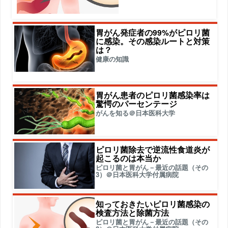
胃がん発症者の99%がピロリ菌
に感染。その感染ルートと対策
は？
健康の知識
胃がん患者のピロリ菌感染率は
驚愕のパーセンテージ
がんを知る＠日本医科大学
ピロリ菌除去で逆流性食道炎が
起こるのは本当か
ピロリ菌と胃がん－最近の話題（その
3）＠日本医科大学付属病院
知っておきたいピロリ菌感染の
検査方法と除菌方法
ピロリ菌と胃がん－最近の話題（その