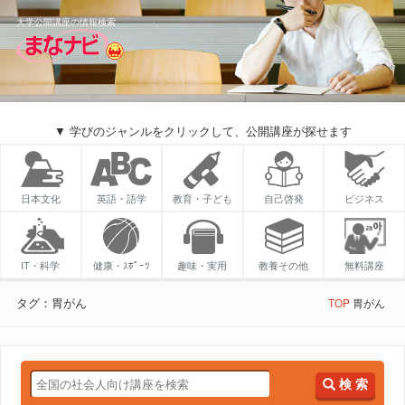
大学公開講座の情報検索
▼ 学びのジャンルをクリックして、公開講座が探せます
日本文化
英語・語学
教育・子ども
自己啓発
ビジネス
IT・科学
健康・ｽﾎﾟｰﾂ
趣味・実用
教養その他
無料講座
タグ：胃がん
TOP
胃がん
検 索