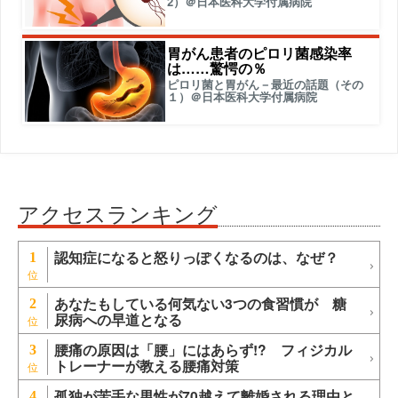
2）＠日本医科大学付属病院
胃がん患者のピロリ菌感染率
は……驚愕の％
ピロリ菌と胃がん－最近の話題（その
１）＠日本医科大学付属病院
アクセスランキング
認知症になると怒りっぽくなるのは、なぜ？
1
あなたもしている何気ない3つの食習慣が 糖
2
尿病への早道となる
腰痛の原因は「腰」にはあらず!? フィジカル
3
トレーナーが教える腰痛対策
孤独が苦手な男性が70越えて離婚される理由と
4