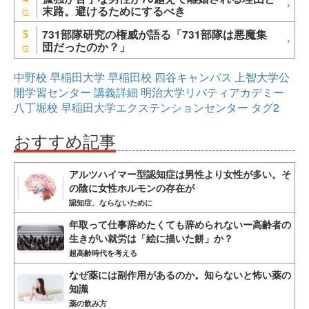
末路。避けるためにするべき
731部隊研究の権威が語る「731部隊は悪魔集
5
団だったのか？」
中野校
早稲田大学
早稲田校
四谷キャンパス
上智大学公
開学習センター
講義詳細
明治大学リバティアカデミー
八丁堀校
早稲田大学エクステンションセンター
タグ2
おすすめ記事
アルツハイマー型認知症は男性より女性が多い。そ
の陰に女性ホルモンの存在が
認知症、ならないために
年取って仕事辞めたくても辞められないー高齢者の
生きがい就労は「絵に描いた餅」か？
超高齢時代を考える
なぜ薬には副作用があるのか。知らないと怖い薬の
知識
薬の飲み方