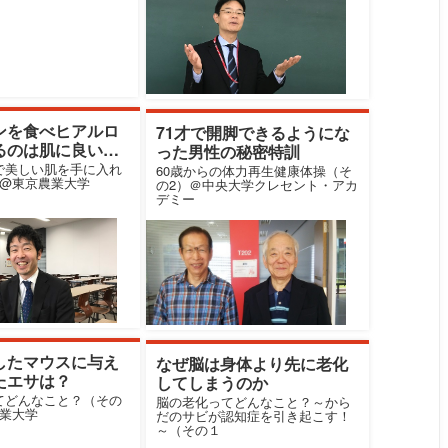
ンを食べヒアルロ
71才で開脚できるようにな
るのは肌に良いの
った男性の秘密特訓
で美しい肌を手に入れ
60歳からの体力再生健康体操（そ
）@東京農業大学
の2）＠中央大学クレセント・アカ
デミー
したマウスに与え
なぜ脳は身体より先に老化
たエサは？
してしまうのか
てどんなこと？（その
脳の老化ってどんなこと？～から
工業大学
だのサビが認知症を引き起こす！
～（その１