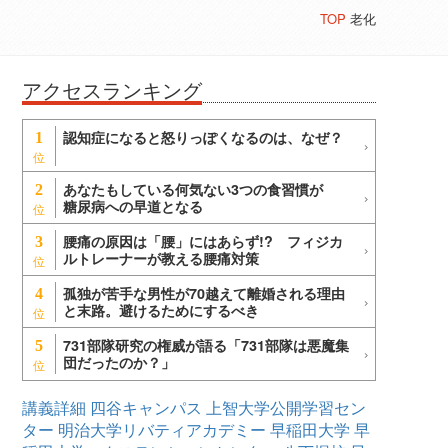
TOP
老化
アクセスランキング
認知症になると怒りっぽくなるのは、なぜ？
1
あなたもしている何気ない3つの食習慣が
2
糖尿病への早道となる
腰痛の原因は「腰」にはあらず!? フィジカ
3
ルトレーナーが教える腰痛対策
孤独が苦手な男性が70越えて離婚される理由
4
と末路。避けるためにするべき
731部隊研究の権威が語る「731部隊は悪魔集
5
団だったのか？」
講義詳細
四谷キャンパス
上智大学公開学習セン
ター
明治大学リバティアカデミー
早稲田大学
早