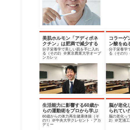
美肌ホルモン「アディポネ
コラーゲ
クチン」は肥満で減少する
ン酸をぬ
か？
分子栄養学で美しい肌を手に入れ
分子栄養学
る（その2）＠東京農業大学オープ
る（その1
ンカレッ
生活能力に影響する60歳か
脳が老化
らの運動術をプロから学ぶ
られてい
60歳からの体力再生健康体操（そ
脳の老化っ
の1）＠中央大学クレセント・アカ
2）＠芝浦
デミー