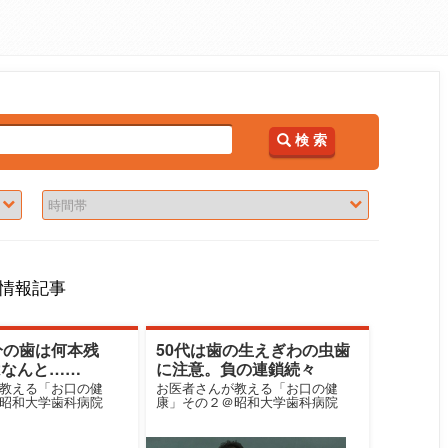
検 索
情報記事
分の歯は何本残
50代は歯の生えぎわの虫歯
はなんと……
に注意。負の連鎖続々
教える「お口の健
お医者さんが教える「お口の健
昭和大学歯科病院
康」その２＠昭和大学歯科病院