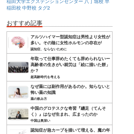
稲田大学エクステンションセンター
八丁堀校
早
稲田校
中野校
タグ2
おすすめ記事
アルツハイマー型認知症は男性より女性が
多い。その陰に女性ホルモンの存在が
認知症、ならないために
年取って仕事辞めたくても辞められないー
高齢者の生きがい就労は「絵に描いた餅」
か？
超高齢時代を考える
なぜ薬には副作用があるのか。知らないと
怖い薬の知識
薬の飲み方
中国のグロテスクな奇習『纏足（てんそ
く）』はなぜ生まれ、広まったのか
中国は奥深い
認知症が急カーブを描いて増える、魔の年