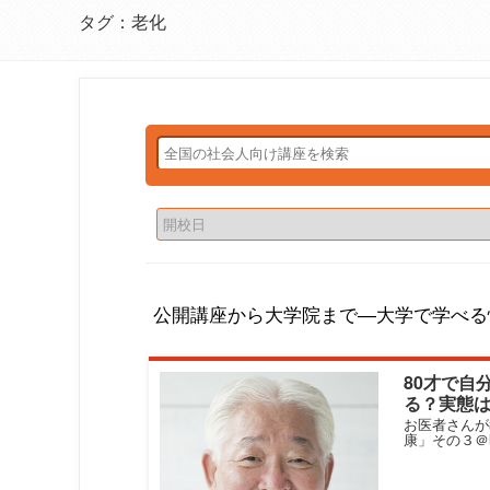
タグ：老化
公開講座から大学院まで―大学で学べる
80才で自
る？実態
お医者さんが
康」その３＠