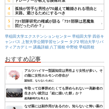
トレーナーが教える腰痛対策
孤独が苦手な男性が70越えて離婚される理由と
4
末路。避けるためにするべき
731部隊研究の権威が語る「731部隊は悪魔集
5
団だったのか？」
早稲田大学エクステンションセンター
早稲田大学
四谷キ
ャンパス
上智大学公開学習センター
タグ2
明治大学リバ
ティアカデミー
講義詳細
八丁堀校
中野校
早稲田校
おすすめ記事
アルツハイマー型認知症は男性より女性が多い。そ
の陰に女性ホルモンの存在が
認知症、ならないために
年取って仕事辞めたくても辞められないー高齢者の
生きがい就労は「絵に描いた餅」か？
超高齢時代を考える
なぜ薬には副作用があるのか。知らないと怖い薬の