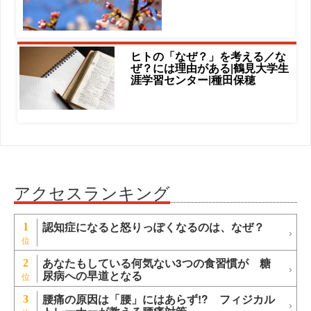
ヒトの「なぜ？」を考える／な
ぜ？には理由がある|鶴見大学生
涯学習センター|種田保穂
アクセスランキング
認知症になると怒りっぽくなるのは、なぜ？
1
あなたもしている何気ない3つの食習慣が 糖
2
尿病への早道となる
腰痛の原因は「腰」にはあらず!? フィジカル
3