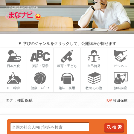
大学公開講座の情報検索
▼ 学びのジャンルをクリックして、公開講座が探せます
日本文化
英語・語学
教育・子ども
自己啓発
ビジネス
IT・科学
健康・ｽﾎﾟｰﾂ
趣味・実用
教養その他
無料講座
タグ：種田保穂
TOP
種田保穂
検 索