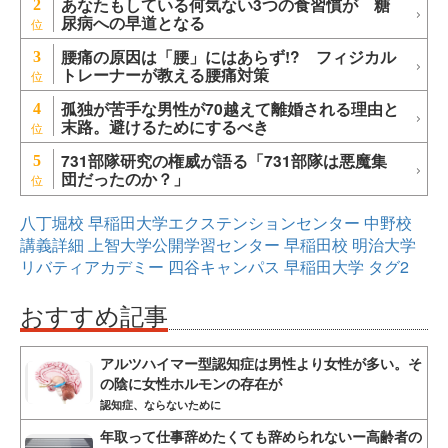
あなたもしている何気ない3つの食習慣が 糖
2
尿病への早道となる
腰痛の原因は「腰」にはあらず!? フィジカル
3
トレーナーが教える腰痛対策
孤独が苦手な男性が70越えて離婚される理由と
4
末路。避けるためにするべき
731部隊研究の権威が語る「731部隊は悪魔集
5
団だったのか？」
八丁堀校
早稲田大学エクステンションセンター
中野校
講義詳細
上智大学公開学習センター
早稲田校
明治大学
リバティアカデミー
四谷キャンパス
早稲田大学
タグ2
おすすめ記事
アルツハイマー型認知症は男性より女性が多い。そ
の陰に女性ホルモンの存在が
認知症、ならないために
年取って仕事辞めたくても辞められないー高齢者の