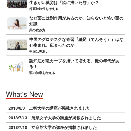
生きがい就労は「絵に描いた餅」か？
超高齢時代を考える
なぜ薬には副作用があるのか。知らないと怖い薬の
知識
薬の飲み方
中国のグロテスクな奇習『纏足（てんそく）』はな
ぜ生まれ、広まったのか
中国は奥深い
認知症が急カーブを描いて増える、魔の年代があ
る！
頭の健康を考える
What's New
2018/8/3 上智大学の講座が掲載されました
2018/7/13 清泉女子大学の講座が掲載されました
2018/7/10 立命館大学の講座が掲載されました