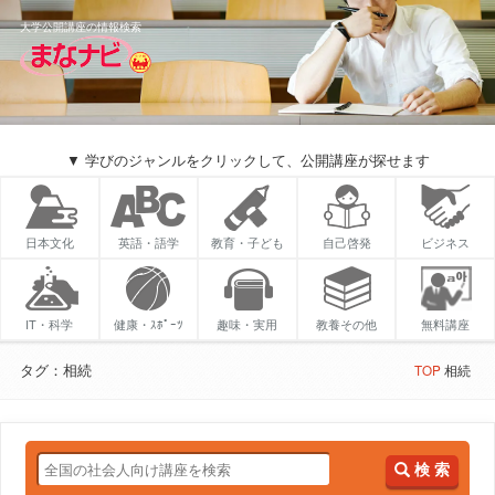
大学公開講座の情報検索
▼ 学びのジャンルをクリックして、公開講座が探せます
日本文化
英語・語学
教育・子ども
自己啓発
ビジネス
IT・科学
健康・ｽﾎﾟｰﾂ
趣味・実用
教養その他
無料講座
タグ：相続
TOP
相続
検 索