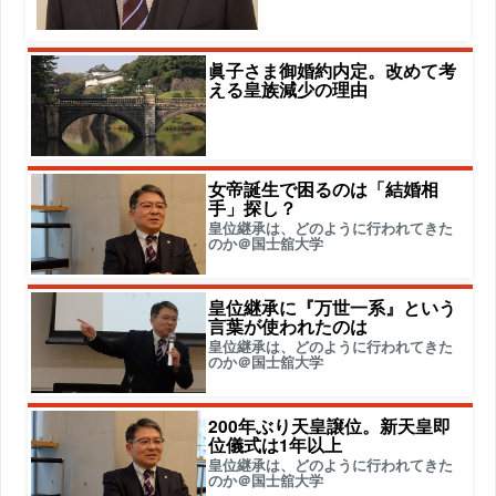
眞子さま御婚約内定。改めて考
える皇族減少の理由
女帝誕生で困るのは「結婚相
手」探し？
皇位継承は、どのように行われてきた
のか＠国士舘大学
皇位継承に『万世一系』という
言葉が使われたのは
皇位継承は、どのように行われてきた
のか＠国士舘大学
200年ぶり天皇譲位。新天皇即
位儀式は1年以上
皇位継承は、どのように行われてきた
のか＠国士舘大学