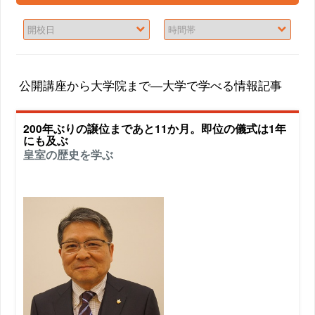
公開講座から大学院まで―大学で学べる情報記事
200年ぶりの譲位まであと11か月。即位の儀式は1年
にも及ぶ
皇室の歴史を学ぶ