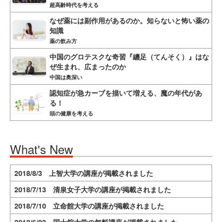
超高齢時代を考える
なぜ薬には副作用があるのか。知らないと怖い薬の
知識
薬の飲み方
中国のグロテスクな奇習『纏足（てんそく）』はな
ぜ生まれ、広まったのか
中国は奥深い
認知症が急カーブを描いて増える、魔の年代があ
る！
頭の健康を考える
What's New
2018/8/3 上智大学の講座が掲載されました
2018/7/13 清泉女子大学の講座が掲載されました
2018/7/10 立命館大学の講座が掲載されました