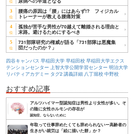
尿病への早道となる
腰痛の原因は「腰」にはあらず!? フィジカル
3
トレーナーが教える腰痛対策
孤独が苦手な男性が70越えて離婚される理由と
4
末路。避けるためにするべき
731部隊研究の権威が語る「731部隊は悪魔集
5
団だったのか？」
四谷キャンパス
早稲田大学
早稲田校
早稲田大学エクス
テンションセンター
上智大学公開学習センター
明治大学
リバティアカデミー
タグ2
講義詳細
八丁堀校
中野校
おすすめ記事
アルツハイマー型認知症は男性より女性が多い。そ
の陰に女性ホルモンの存在が
認知症、ならないために
年取って仕事辞めたくても辞められないー高齢者の
生きがい就労は「絵に描いた餅」か？