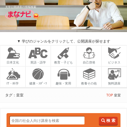
大学公開講座の情報検索
▼ 学びのジャンルをクリックして、公開講座が探せます
日本文化
英語・語学
教育・子ども
自己啓発
ビジネス
IT・科学
健康・ｽﾎﾟｰﾂ
趣味・実用
教養その他
無料講座
タグ：皇室
TOP
皇室
検 索