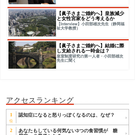
【眞子さまご婚約へ】皇族減少
と女性宮家をどう考えるか
【Interview】小田部雄次先生（静岡福
祉大学教授）
【眞子さまご婚約へ】結婚に際
し支給される一時金は？
皇室制度研究の第一人者・小田部雄次
先生に聞く
アクセスランキング
認知症になると怒りっぽくなるのは、なぜ？
1
あなたもしている何気ない3つの食習慣が 糖
2