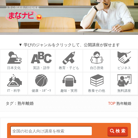
大学公開講座の情報検索
▼ 学びのジャンルをクリックして、公開講座が探せます
日本文化
英語・語学
教育・子ども
自己啓発
ビジネス
IT・科学
健康・ｽﾎﾟｰﾂ
趣味・実用
教養その他
無料講座
タグ：熟年離婚
TOP
熟年離婚
検 索