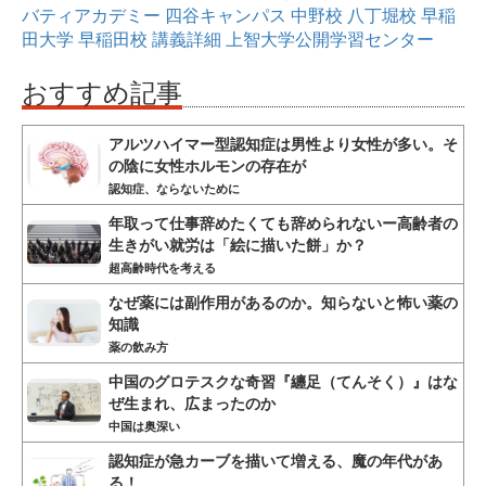
バティアカデミー
四谷キャンパス
中野校
八丁堀校
早稲
田大学
早稲田校
講義詳細
上智大学公開学習センター
おすすめ記事
アルツハイマー型認知症は男性より女性が多い。そ
の陰に女性ホルモンの存在が
認知症、ならないために
年取って仕事辞めたくても辞められないー高齢者の
生きがい就労は「絵に描いた餅」か？
超高齢時代を考える
なぜ薬には副作用があるのか。知らないと怖い薬の
知識
薬の飲み方
中国のグロテスクな奇習『纏足（てんそく）』はな
ぜ生まれ、広まったのか
中国は奥深い
認知症が急カーブを描いて増える、魔の年代があ
る！