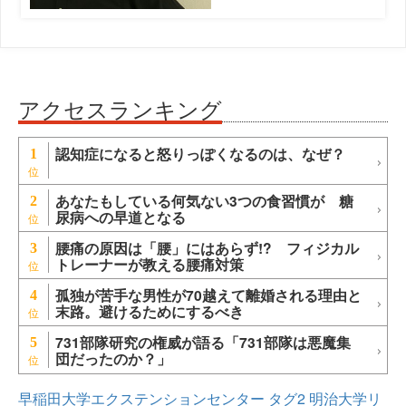
アクセスランキング
認知症になると怒りっぽくなるのは、なぜ？
1
あなたもしている何気ない3つの食習慣が 糖
2
尿病への早道となる
腰痛の原因は「腰」にはあらず!? フィジカル
3
トレーナーが教える腰痛対策
孤独が苦手な男性が70越えて離婚される理由と
4
末路。避けるためにするべき
731部隊研究の権威が語る「731部隊は悪魔集
5
団だったのか？」
早稲田大学エクステンションセンター
タグ2
明治大学リ