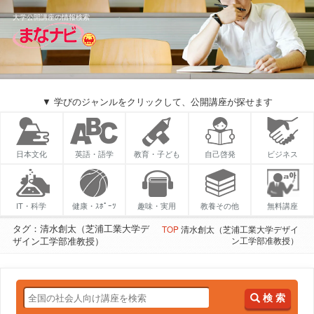
大学公開講座の情報検索
▼ 学びのジャンルをクリックして、公開講座が探せます
日本文化
英語・語学
教育・子ども
自己啓発
ビジネス
IT・科学
健康・ｽﾎﾟｰﾂ
趣味・実用
教養その他
無料講座
タグ：清水創太（芝浦工業大学デ
TOP
清水創太（芝浦工業大学デザイ
ザイン工学部准教授）
ン工学部准教授）
検 索