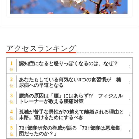
アクセスランキング
認知症になると怒りっぽくなるのは、なぜ？
1
あなたもしている何気ない3つの食習慣が 糖
2
尿病への早道となる
腰痛の原因は「腰」にはあらず!? フィジカル
3
トレーナーが教える腰痛対策
孤独が苦手な男性が70越えて離婚される理由と
4
末路。避けるためにするべき
731部隊研究の権威が語る「731部隊は悪魔集
5
団だったのか？」