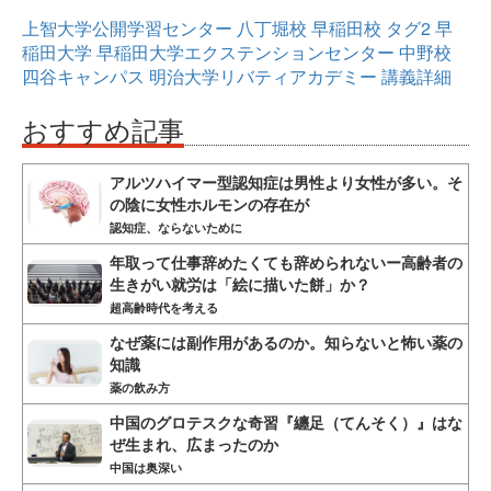
上智大学公開学習センター
八丁堀校
早稲田校
タグ2
早
稲田大学
早稲田大学エクステンションセンター
中野校
四谷キャンパス
明治大学リバティアカデミー
講義詳細
おすすめ記事
アルツハイマー型認知症は男性より女性が多い。そ
の陰に女性ホルモンの存在が
認知症、ならないために
年取って仕事辞めたくても辞められないー高齢者の
生きがい就労は「絵に描いた餅」か？
超高齢時代を考える
なぜ薬には副作用があるのか。知らないと怖い薬の
知識
薬の飲み方
中国のグロテスクな奇習『纏足（てんそく）』はな
ぜ生まれ、広まったのか
中国は奥深い