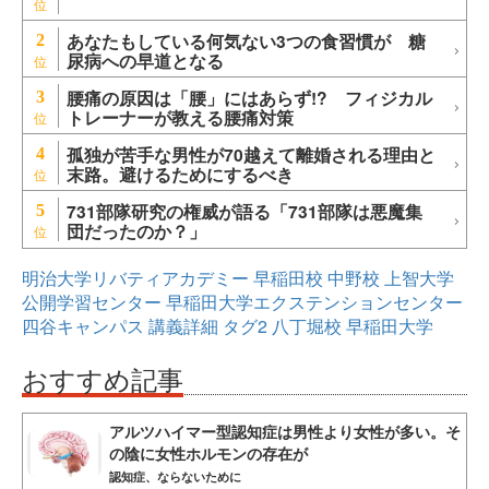
あなたもしている何気ない3つの食習慣が 糖
2
尿病への早道となる
腰痛の原因は「腰」にはあらず!? フィジカル
3
トレーナーが教える腰痛対策
孤独が苦手な男性が70越えて離婚される理由と
4
末路。避けるためにするべき
731部隊研究の権威が語る「731部隊は悪魔集
5
団だったのか？」
明治大学リバティアカデミー
早稲田校
中野校
上智大学
公開学習センター
早稲田大学エクステンションセンター
四谷キャンパス
講義詳細
タグ2
八丁堀校
早稲田大学
おすすめ記事
アルツハイマー型認知症は男性より女性が多い。そ
の陰に女性ホルモンの存在が
認知症、ならないために