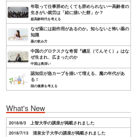
年取って仕事辞めたくても辞められないー高齢者の
生きがい就労は「絵に描いた餅」か？
超高齢時代を考える
なぜ薬には副作用があるのか。知らないと怖い薬の
知識
薬の飲み方
中国のグロテスクな奇習『纏足（てんそく）』はな
ぜ生まれ、広まったのか
中国は奥深い
認知症が急カーブを描いて増える、魔の年代があ
る！
頭の健康を考える
What's New
2018/8/3 上智大学の講座が掲載されました
2018/7/13 清泉女子大学の講座が掲載されました