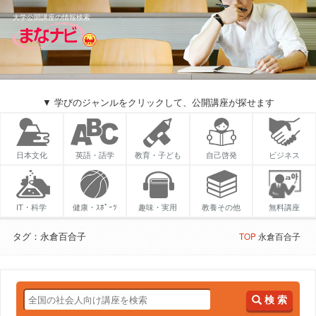
大学公開講座の情報検索
▼ 学びのジャンルをクリックして、公開講座が探せます
日本文化
英語・語学
教育・子ども
自己啓発
ビジネス
IT・科学
健康・ｽﾎﾟｰﾂ
趣味・実用
教養その他
無料講座
タグ：永倉百合子
TOP
永倉百合子
検 索