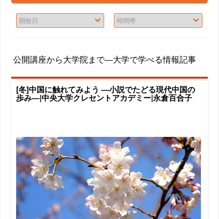
公開講座から大学院まで―大学で学べる情報記事
[冬]中国に触れてみよう ―小説でたどる現代中国の
歩み―|中央大学クレセントアカデミー|永倉百合子