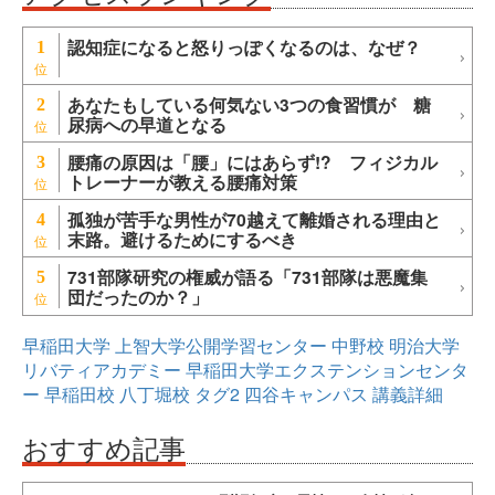
認知症になると怒りっぽくなるのは、なぜ？
1
あなたもしている何気ない3つの食習慣が 糖
2
尿病への早道となる
腰痛の原因は「腰」にはあらず!? フィジカル
3
トレーナーが教える腰痛対策
孤独が苦手な男性が70越えて離婚される理由と
4
末路。避けるためにするべき
731部隊研究の権威が語る「731部隊は悪魔集
5
団だったのか？」
早稲田大学
上智大学公開学習センター
中野校
明治大学
リバティアカデミー
早稲田大学エクステンションセンタ
ー
早稲田校
八丁堀校
タグ2
四谷キャンパス
講義詳細
おすすめ記事