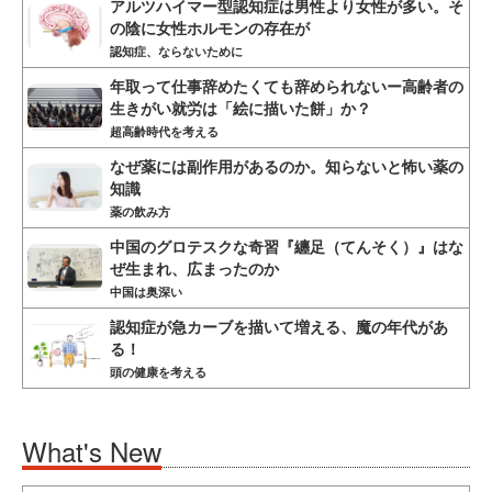
アルツハイマー型認知症は男性より女性が多い。そ
の陰に女性ホルモンの存在が
認知症、ならないために
年取って仕事辞めたくても辞められないー高齢者の
生きがい就労は「絵に描いた餅」か？
超高齢時代を考える
なぜ薬には副作用があるのか。知らないと怖い薬の
知識
薬の飲み方
中国のグロテスクな奇習『纏足（てんそく）』はな
ぜ生まれ、広まったのか
中国は奥深い
認知症が急カーブを描いて増える、魔の年代があ
る！
頭の健康を考える
What's New