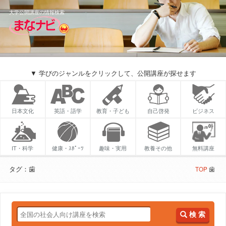
大学公開講座の情報検索
▼ 学びのジャンルをクリックして、公開講座が探せます
日本文化
英語・語学
教育・子ども
自己啓発
ビジネス
IT・科学
健康・ｽﾎﾟｰﾂ
趣味・実用
教養その他
無料講座
タグ：歯
TOP
歯
検 索