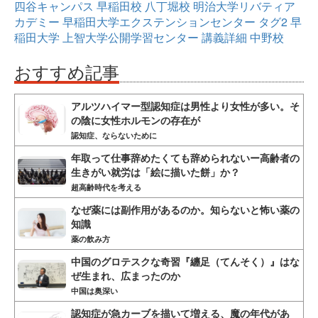
四谷キャンパス
早稲田校
八丁堀校
明治大学リバティア
カデミー
早稲田大学エクステンションセンター
タグ2
早
稲田大学
上智大学公開学習センター
講義詳細
中野校
おすすめ記事
アルツハイマー型認知症は男性より女性が多い。そ
の陰に女性ホルモンの存在が
認知症、ならないために
年取って仕事辞めたくても辞められないー高齢者の
生きがい就労は「絵に描いた餅」か？
超高齢時代を考える
なぜ薬には副作用があるのか。知らないと怖い薬の
知識
薬の飲み方
中国のグロテスクな奇習『纏足（てんそく）』はな
ぜ生まれ、広まったのか
中国は奥深い
認知症が急カーブを描いて増える、魔の年代があ