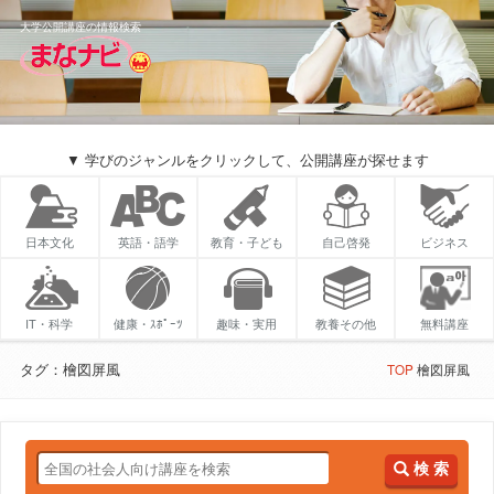
大学公開講座の情報検索
▼ 学びのジャンルをクリックして、公開講座が探せます
日本文化
英語・語学
教育・子ども
自己啓発
ビジネス
IT・科学
健康・ｽﾎﾟｰﾂ
趣味・実用
教養その他
無料講座
タグ：檜図屏風
TOP
檜図屏風
検 索