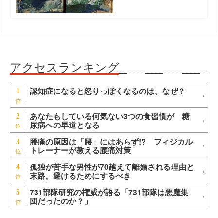
アクセスランキング
認知症になると怒りっぽくなるのは、なぜ？
1
あなたもしている何気ない3つの食習慣が 糖
2
尿病への早道となる
腰痛の原因は「腰」にはあらず!? フィジカル
3
トレーナーが教える腰痛対策
孤独が苦手な男性が70越えて離婚される理由と
4
末路。避けるためにするべき
731部隊研究の権威が語る「731部隊は悪魔集
5
団だったのか？」