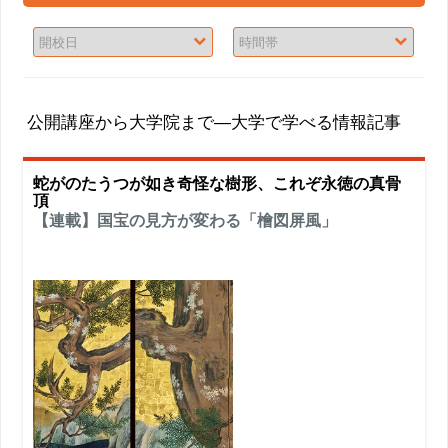
公開講座から大学院まで―大学で学べる情報記事
蛇がのたうつが如き奇怪な樹形、これぞ永徳の真骨
頂
【連載】国宝の見方が変わる「檜図屏風」