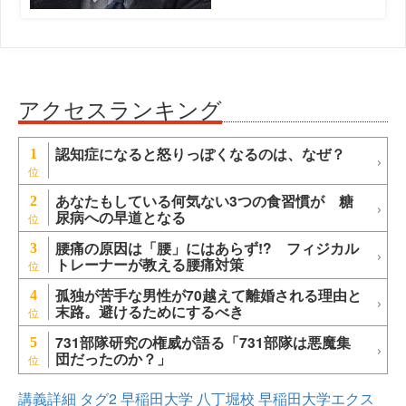
アクセスランキング
認知症になると怒りっぽくなるのは、なぜ？
1
あなたもしている何気ない3つの食習慣が 糖
2
尿病への早道となる
腰痛の原因は「腰」にはあらず!? フィジカル
3
トレーナーが教える腰痛対策
孤独が苦手な男性が70越えて離婚される理由と
4
末路。避けるためにするべき
731部隊研究の権威が語る「731部隊は悪魔集
5
団だったのか？」
講義詳細
タグ2
早稲田大学
八丁堀校
早稲田大学エクス