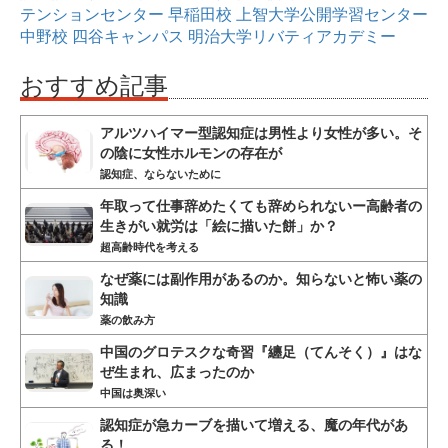
テンションセンター
早稲田校
上智大学公開学習センター
中野校
四谷キャンパス
明治大学リバティアカデミー
おすすめ記事
アルツハイマー型認知症は男性より女性が多い。そ
の陰に女性ホルモンの存在が
認知症、ならないために
年取って仕事辞めたくても辞められないー高齢者の
生きがい就労は「絵に描いた餅」か？
超高齢時代を考える
なぜ薬には副作用があるのか。知らないと怖い薬の
知識
薬の飲み方
中国のグロテスクな奇習『纏足（てんそく）』はな
ぜ生まれ、広まったのか
中国は奥深い
認知症が急カーブを描いて増える、魔の年代があ
る！