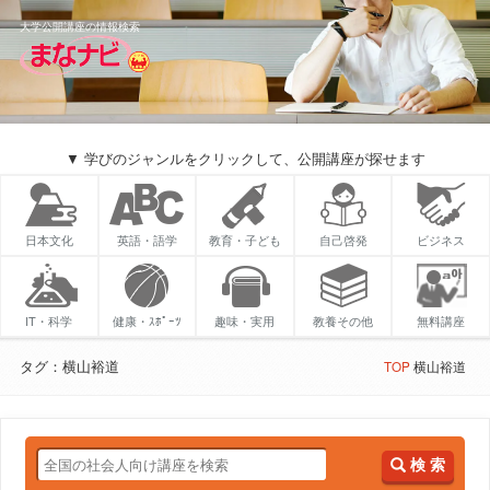
大学公開講座の情報検索
▼ 学びのジャンルをクリックして、公開講座が探せます
日本文化
英語・語学
教育・子ども
自己啓発
ビジネス
IT・科学
健康・ｽﾎﾟｰﾂ
趣味・実用
教養その他
無料講座
タグ：横山裕道
TOP
横山裕道
検 索