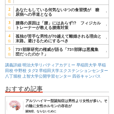
あなたもしている何気ない3つの食習慣が 糖
2
尿病への早道となる
腰痛の原因は「腰」にはあらず!? フィジカル
3
トレーナーが教える腰痛対策
孤独が苦手な男性が70越えて離婚される理由と
4
末路。避けるためにするべき
731部隊研究の権威が語る「731部隊は悪魔集
5
団だったのか？」
講義詳細
明治大学リバティアカデミー
早稲田大学
早稲
田校
中野校
タグ2
早稲田大学エクステンションセンター
八丁堀校
上智大学公開学習センター
四谷キャンパス
おすすめ記事
アルツハイマー型認知症は男性より女性が多い。そ
の陰に女性ホルモンの存在が
認知症、ならないために