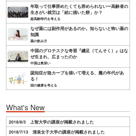
年取って仕事辞めたくても辞められないー高齢者の
生きがい就労は「絵に描いた餅」か？
超高齢時代を考える
なぜ薬には副作用があるのか。知らないと怖い薬の
知識
薬の飲み方
中国のグロテスクな奇習『纏足（てんそく）』はな
ぜ生まれ、広まったのか
中国は奥深い
認知症が急カーブを描いて増える、魔の年代があ
る！
頭の健康を考える
What's New
2018/8/3 上智大学の講座が掲載されました
2018/7/13 清泉女子大学の講座が掲載されました