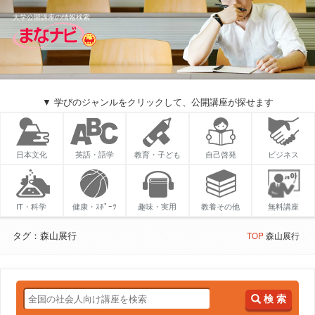
大学公開講座の情報検索
▼ 学びのジャンルをクリックして、公開講座が探せます
日本文化
英語・語学
教育・子ども
自己啓発
ビジネス
IT・科学
健康・ｽﾎﾟｰﾂ
趣味・実用
教養その他
無料講座
タグ：森山展行
TOP
森山展行
検 索