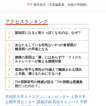
TOP
根本昌夫（文芸編集者、法政大学講師）
アクセスランキング
認知症になると怒りっぽくなるのは、なぜ？
1
あなたもしている何気ない3つの食習慣が
2
糖尿病への早道となる
腰痛の原因は「腰」にはあらず!? フィジカ
3
ルトレーナーが教える腰痛対策
孤独が苦手な男性が70越えて離婚される理由
4
と末路。避けるためにするべき
731部隊研究の権威が語る「731部隊は悪魔集
5
団だったのか？」
早稲田大学エクステンションセンター
上智大学
公開学習センター
講義詳細
四谷キャンパス
中野