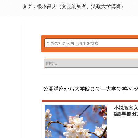
タグ：根本昌夫（文芸編集者、法政大学講師）
公開講座から大学院まで―大学で学べる
小説教室入
編)|早稲
ョンセンタ
芸編集者