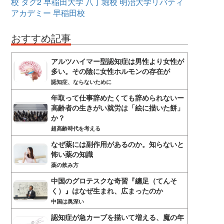
校
タグ2
早稲田大学
八丁堀校
明治大学リバティ
アカデミー
早稲田校
おすすめ記事
アルツハイマー型認知症は男性より女性が
多い。その陰に女性ホルモンの存在が
認知症、ならないために
年取って仕事辞めたくても辞められないー
高齢者の生きがい就労は「絵に描いた餅」
か？
超高齢時代を考える
なぜ薬には副作用があるのか。知らないと
怖い薬の知識
薬の飲み方
中国のグロテスクな奇習『纏足（てんそ
く）』はなぜ生まれ、広まったのか
中国は奥深い
認知症が急カーブを描いて増える、魔の年