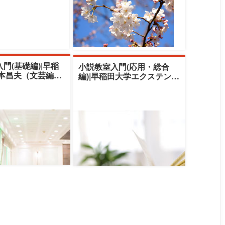
門(基礎編)|早稲
小説教室入門(応用・総合
根本昌夫（文芸編集
編)|早稲田大学エクステンシ
大学講師）
ョンセンター|根本昌夫（文
芸編集者、法