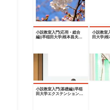
小説教室入門(応用・総合
小説教室入
編)|早稲田大学|根本昌夫
田大学|
（文芸編集者、法政大学講
者、法政
師）
小説教室入門(基礎編)|早稲
田大学エクステンションセ
ンター|根本昌夫（文芸編集
者、法政大学