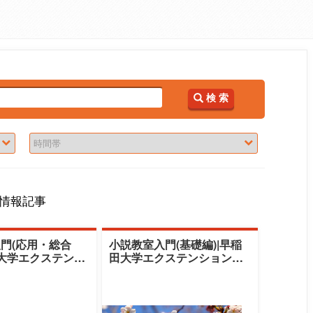
検 索
情報記事
門(応用・総合
小説教室入門(基礎編)|早稲
田大学エクステンシ
田大学エクステンションセ
ー|根本昌夫（文
ンター|根本昌夫（文芸編集
、法政大学講師）
者、法政大学