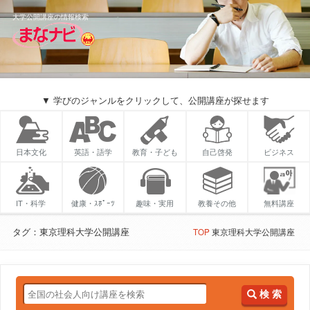
大学公開講座の情報検索
▼ 学びのジャンルをクリックして、公開講座が探せます
日本文化
英語・語学
教育・子ども
自己啓発
ビジネス
IT・科学
健康・ｽﾎﾟｰﾂ
趣味・実用
教養その他
無料講座
タグ：東京理科大学公開講座
TOP
東京理科大学公開講座
検 索