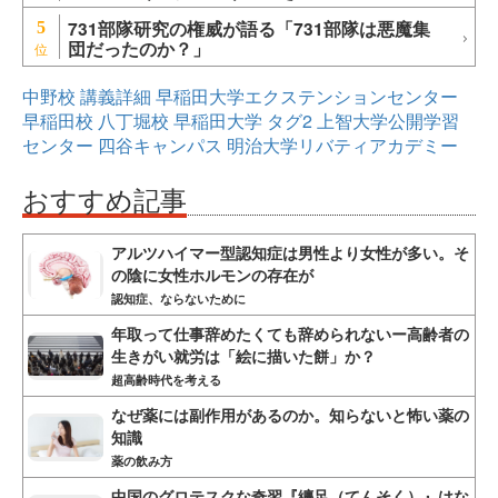
731部隊研究の権威が語る「731部隊は悪魔集
5
団だったのか？」
中野校
講義詳細
早稲田大学エクステンションセンター
早稲田校
八丁堀校
早稲田大学
タグ2
上智大学公開学習
センター
四谷キャンパス
明治大学リバティアカデミー
おすすめ記事
アルツハイマー型認知症は男性より女性が多い。そ
の陰に女性ホルモンの存在が
認知症、ならないために
年取って仕事辞めたくても辞められないー高齢者の
生きがい就労は「絵に描いた餅」か？
超高齢時代を考える
なぜ薬には副作用があるのか。知らないと怖い薬の
知識
薬の飲み方
中国のグロテスクな奇習『纏足（てんそく）』はな