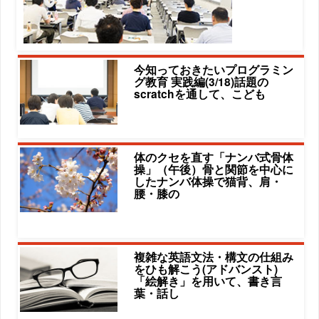
今知っておきたいプログラミン
グ教育 実践編(3/18)話題の
scratchを通して、こども
体のクセを直す「ナンバ式骨体
操」（午後）骨と関節を中心に
したナンバ体操で猫背、肩・
腰・膝の
複雑な英語文法・構文の仕組み
をひも解こう(アドバンスト)
「絵解き」を用いて、書き言
葉・話し