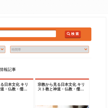
検 索
情報記事
る日本文化 キリ
宗教から見る日本文化 キリ
神道・仏教・儒教
スト教と神道・仏教・儒教
秋期）|清泉女子
の国日本（春期）|清泉女子
治子
大学|岡野治子