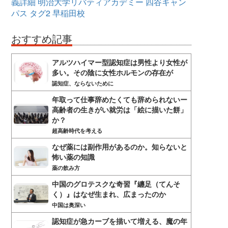
義詳細
明治大学リバティアカデミー
四谷キャン
パス
タグ2
早稲田校
おすすめ記事
アルツハイマー型認知症は男性より女性が
多い。その陰に女性ホルモンの存在が
認知症、ならないために
年取って仕事辞めたくても辞められないー
高齢者の生きがい就労は「絵に描いた餅」
か？
超高齢時代を考える
なぜ薬には副作用があるのか。知らないと
怖い薬の知識
薬の飲み方
中国のグロテスクな奇習『纏足（てんそ
く）』はなぜ生まれ、広まったのか
中国は奥深い
認知症が急カーブを描いて増える、魔の年