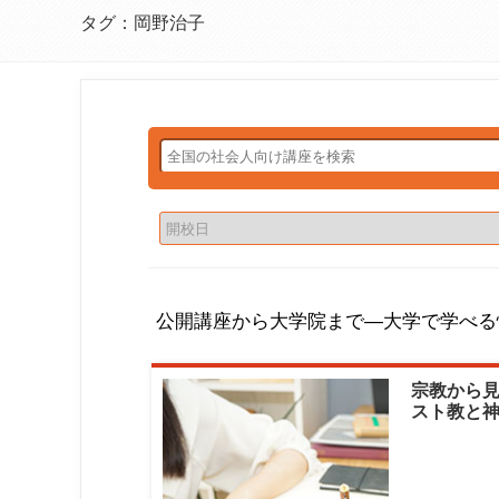
タグ：岡野治子
公開講座から大学院まで―大学で学べる
宗教から見
スト教と
の国日本（
大学|岡野