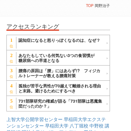
TOP
岡野治子
アクセスランキング
認知症になると怒りっぽくなるのは、なぜ？
1
あなたもしている何気ない3つの食習慣が
2
糖尿病への早道となる
腰痛の原因は「腰」にはあらず!? フィジカ
3
ルトレーナーが教える腰痛対策
孤独が苦手な男性が70越えて離婚される理由
4
と末路。避けるためにするべき
731部隊研究の権威が語る「731部隊は悪魔集
5
団だったのか？」
上智大学公開学習センター
早稲田大学エクステ
ンションセンター
早稲田大学
八丁堀校
中野校
講