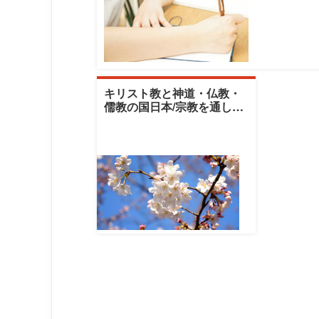
キリスト教と神道・仏教・
儒教の国日本/宗教を通して
日本文化を再考する|清泉女
子大学 清泉ラ