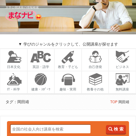
大学公開講座の情報検索
▼ 学びのジャンルをクリックして、公開講座が探せます
日本文化
英語・語学
教育・子ども
自己啓発
ビジネス
IT・科学
健康・ｽﾎﾟｰﾂ
趣味・実用
教養その他
無料講座
タグ：岡田靖
TOP
岡田靖
検 索