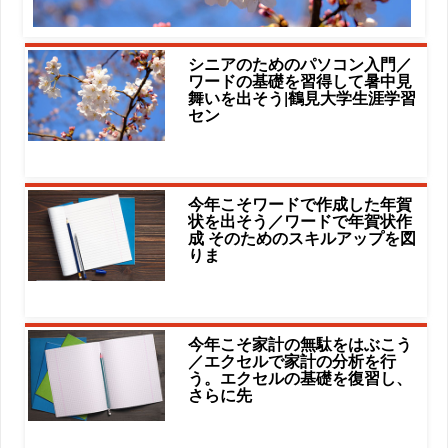
シニアのためのパソコン入門／
ワードの基礎を習得して暑中見
舞いを出そう|鶴見大学生涯学習
セン
今年こそワードで作成した年賀
状を出そう／ワードで年賀状作
成 そのためのスキルアップを図
りま
今年こそ家計の無駄をはぶこう
／エクセルで家計の分析を行
う。エクセルの基礎を復習し、
さらに先