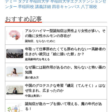
デミー
タグ2
早稲田大学
早稲田大学エクステンションセ
ンター
早稲田校
講義詳細
四谷キャンパス
八丁堀校
おすすめ記事
アルツハイマー型認知症は男性より女性が多い。そ
の陰に女性ホルモンの存在が
認知症、ならないために
年取って仕事辞めたくても辞められないー高齢者の
生きがい就労は「絵に描いた餅」か？
超高齢時代を考える
なぜ薬には副作用があるのか。知らないと怖い薬の
知識
薬の飲み方
中国のグロテスクな奇習『纏足（てんそく）』はな
ぜ生まれ、広まったのか
中国は奥深い
認知症が急カーブを描いて増える、魔の年代があ
る！