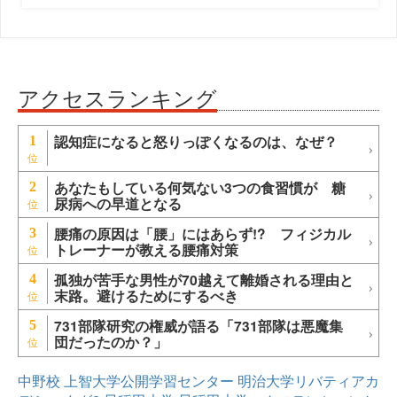
アクセスランキング
認知症になると怒りっぽくなるのは、なぜ？
1
あなたもしている何気ない3つの食習慣が 糖
2
尿病への早道となる
腰痛の原因は「腰」にはあらず!? フィジカル
3
トレーナーが教える腰痛対策
孤独が苦手な男性が70越えて離婚される理由と
4
末路。避けるためにするべき
731部隊研究の権威が語る「731部隊は悪魔集
5
団だったのか？」
中野校
上智大学公開学習センター
明治大学リバティアカ