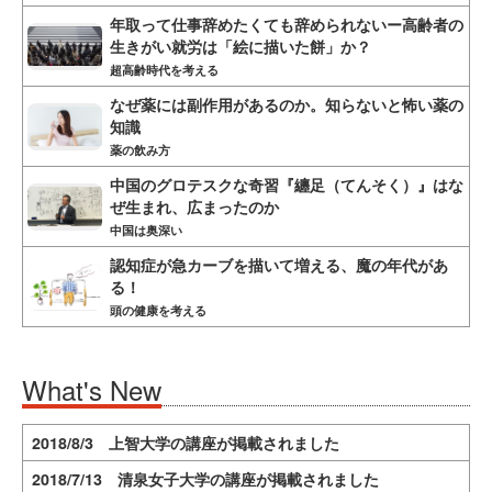
年取って仕事辞めたくても辞められないー高齢者の
生きがい就労は「絵に描いた餅」か？
超高齢時代を考える
なぜ薬には副作用があるのか。知らないと怖い薬の
知識
薬の飲み方
中国のグロテスクな奇習『纏足（てんそく）』はな
ぜ生まれ、広まったのか
中国は奥深い
認知症が急カーブを描いて増える、魔の年代があ
る！
頭の健康を考える
What's New
2018/8/3 上智大学の講座が掲載されました
2018/7/13 清泉女子大学の講座が掲載されました