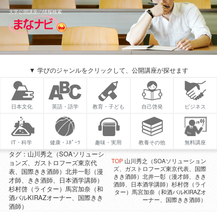
大学公開講座の情報検索
▼ 学びのジャンルをクリックして、公開講座が探せます
日本文化
英語・語学
教育・子ども
自己啓発
ビジネス
IT・科学
健康・ｽﾎﾟｰﾂ
趣味・実用
教養その他
無料講座
タグ：山川秀之（SOAソリューシ
TOP
山川秀之（SOAソリューション
ョンズ、ガストロフーズ東京代
ズ、ガストロフーズ東京代表、国際
表、国際きき酒師）北井一彰（漫
きき酒師）北井一彰（漫才師、きき
才師、きき酒師、日本酒学講師）
酒師、日本酒学講師）杉村啓（ライ
杉村啓（ライター）馬宮加奈（和
ター）馬宮加奈（和酒バルKIRAZオ
酒バルKIRAZオーナー、国際きき
ーナー、国際きき酒師）
酒師）