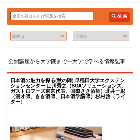
検 索
公開講座から大学院まで―大学で学べる情報記事
日本酒の魅力を探る(秋の陣)|早稲田大学エクステン
ションセンター|山川秀之（SOAソリューションズ、
ガストロフーズ東京代表、国際きき酒師）北井一彰
（漫才師、きき酒師、日本酒学講師）杉村啓（ライ
ター）