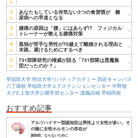
あなたもしている何気ない3つの食習慣が 糖
2
尿病への早道となる
腰痛の原因は「腰」にはあらず!? フィジカル
3
トレーナーが教える腰痛対策
孤独が苦手な男性が70越えて離婚される理由と
4
末路。避けるためにするべき
731部隊研究の権威が語る「731部隊は悪魔集
5
団だったのか？」
早稲田大学
明治大学リバティアカデミー
四谷キャンパス
八丁堀校
早稲田大学エクステンションセンター
中野校
タグ2
上智大学公開学習センター
講義詳細
早稲田校
おすすめ記事
アルツハイマー型認知症は男性より女性が多い。そ
の陰に女性ホルモンの存在が
認知症、ならないために