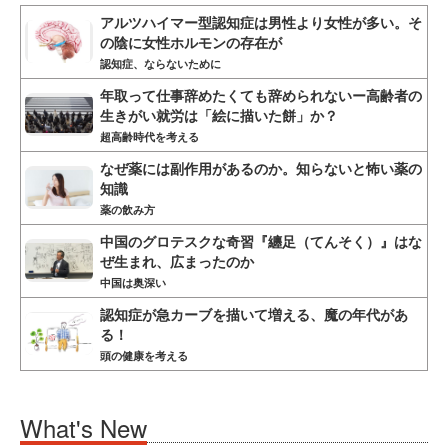
アルツハイマー型認知症は男性より女性が多い。そ
の陰に女性ホルモンの存在が
認知症、ならないために
年取って仕事辞めたくても辞められないー高齢者の
生きがい就労は「絵に描いた餅」か？
超高齢時代を考える
なぜ薬には副作用があるのか。知らないと怖い薬の
知識
薬の飲み方
中国のグロテスクな奇習『纏足（てんそく）』はな
ぜ生まれ、広まったのか
中国は奥深い
認知症が急カーブを描いて増える、魔の年代があ
る！
頭の健康を考える
What's New