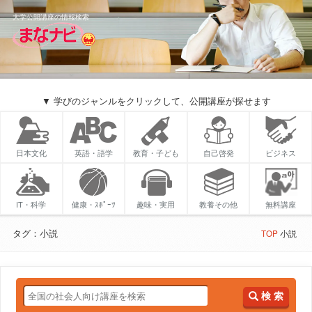
大学公開講座の情報検索
▼ 学びのジャンルをクリックして、公開講座が探せます
日本文化
英語・語学
教育・子ども
自己啓発
ビジネス
IT・科学
健康・ｽﾎﾟｰﾂ
趣味・実用
教養その他
無料講座
タグ：小説
TOP
小説
検 索