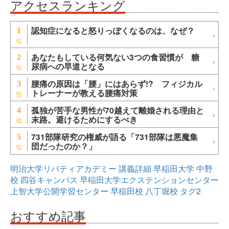
アクセスランキング
認知症になると怒りっぽくなるのは、なぜ？
1
あなたもしている何気ない3つの食習慣が 糖
2
尿病への早道となる
腰痛の原因は「腰」にはあらず!? フィジカル
3
トレーナーが教える腰痛対策
孤独が苦手な男性が70越えて離婚される理由と
4
末路。避けるためにするべき
731部隊研究の権威が語る「731部隊は悪魔集
5
団だったのか？」
明治大学リバティアカデミー
講義詳細
早稲田大学
中野
校
四谷キャンパス
早稲田大学エクステンションセンター
上智大学公開学習センター
早稲田校
八丁堀校
タグ2
おすすめ記事