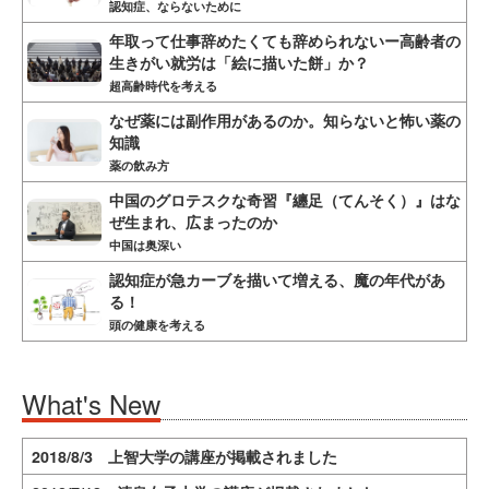
認知症、ならないために
年取って仕事辞めたくても辞められないー高齢者の
生きがい就労は「絵に描いた餅」か？
超高齢時代を考える
なぜ薬には副作用があるのか。知らないと怖い薬の
知識
薬の飲み方
中国のグロテスクな奇習『纏足（てんそく）』はな
ぜ生まれ、広まったのか
中国は奥深い
認知症が急カーブを描いて増える、魔の年代があ
る！
頭の健康を考える
What's New
2018/8/3 上智大学の講座が掲載されました