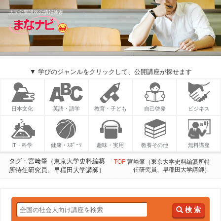
大学公開講座の情報検索
▼ 学びのジャンルをクリックして、公開講座が探せます
日本文化
英語・語学
教育・子ども
自己啓発
ビジネス
IT・科学
健康・ｽﾎﾟｰﾂ
趣味・実用
教養その他
無料講座
タグ：宮﨑肇（東京大学史料編纂
TOP
宮﨑肇（東京大学史料編纂所特
所特任研究員、早稲田大学講師）
任研究員、早稲田大学講師）
検 索