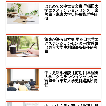
はじめての中世古文書|早稲田大
学エクステンションセンター|宮
﨑肇（東京大学史料編纂所特任
研
筆跡が語る日本史|早稲田大学エ
クステンションセンター|宮﨑肇
（東京大学史料編纂所特任研究
員
中世史料学概説【前期】|早稲田
大学エクステンションセンター|
宮﨑肇（東京大学史料編纂所特
任
中世の古文書を読む【前期】|早