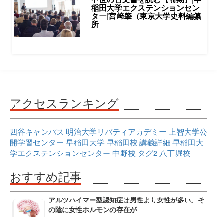
稲田大学エクステンションセン
ター|宮﨑肇（東京大学史料編纂
所
アクセスランキング
四谷キャンパス
明治大学リバティアカデミー
上智大学公
開学習センター
早稲田大学
早稲田校
講義詳細
早稲田大
学エクステンションセンター
中野校
タグ2
八丁堀校
おすすめ記事
アルツハイマー型認知症は男性より女性が多い。そ
の陰に女性ホルモンの存在が