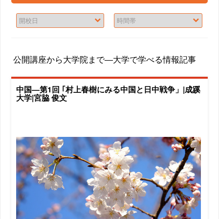
公開講座から大学院まで―大学で学べる情報記事
中国―第1回 ｢村上春樹にみる中国と日中戦争」|成蹊
大学|宮脇 俊文