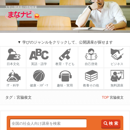
大学公開講座の情報検索
▼ 学びのジャンルをクリックして、公開講座が探せます
日本文化
英語・語学
教育・子ども
自己啓発
ビジネス
IT・科学
健康・ｽﾎﾟｰﾂ
趣味・実用
教養その他
無料講座
タグ：宮脇俊文
TOP
宮脇俊文
検 索