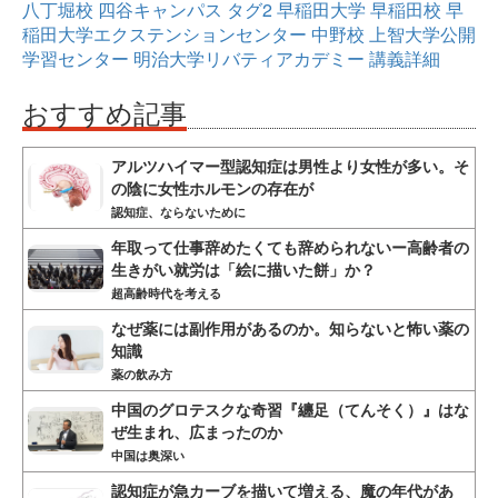
八丁堀校
四谷キャンパス
タグ2
早稲田大学
早稲田校
早
稲田大学エクステンションセンター
中野校
上智大学公開
学習センター
明治大学リバティアカデミー
講義詳細
おすすめ記事
アルツハイマー型認知症は男性より女性が多い。そ
の陰に女性ホルモンの存在が
認知症、ならないために
年取って仕事辞めたくても辞められないー高齢者の
生きがい就労は「絵に描いた餅」か？
超高齢時代を考える
なぜ薬には副作用があるのか。知らないと怖い薬の
知識
薬の飲み方
中国のグロテスクな奇習『纏足（てんそく）』はな
ぜ生まれ、広まったのか
中国は奥深い
認知症が急カーブを描いて増える、魔の年代があ