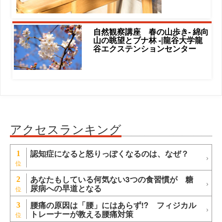
自然観察講座 春の山歩き- 綿向
山の眺望とブナ林 -|龍谷大学龍
谷エクステンションセンター
アクセスランキング
認知症になると怒りっぽくなるのは、なぜ？
1
あなたもしている何気ない3つの食習慣が 糖
2
尿病への早道となる
腰痛の原因は「腰」にはあらず!? フィジカル
3
トレーナーが教える腰痛対策