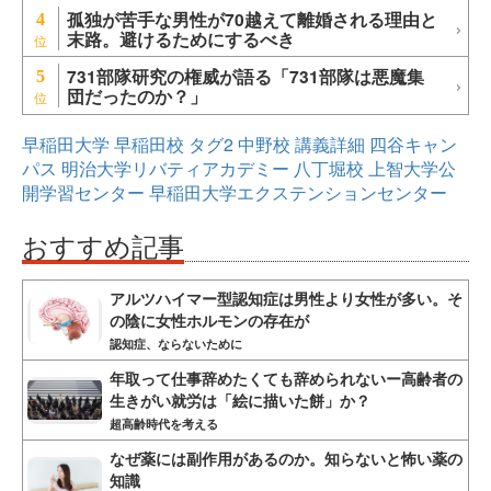
孤独が苦手な男性が70越えて離婚される理由と
4
末路。避けるためにするべき
731部隊研究の権威が語る「731部隊は悪魔集
5
団だったのか？」
早稲田大学
早稲田校
タグ2
中野校
講義詳細
四谷キャン
パス
明治大学リバティアカデミー
八丁堀校
上智大学公
開学習センター
早稲田大学エクステンションセンター
おすすめ記事
アルツハイマー型認知症は男性より女性が多い。そ
の陰に女性ホルモンの存在が
認知症、ならないために
年取って仕事辞めたくても辞められないー高齢者の
生きがい就労は「絵に描いた餅」か？
超高齢時代を考える
なぜ薬には副作用があるのか。知らないと怖い薬の
知識