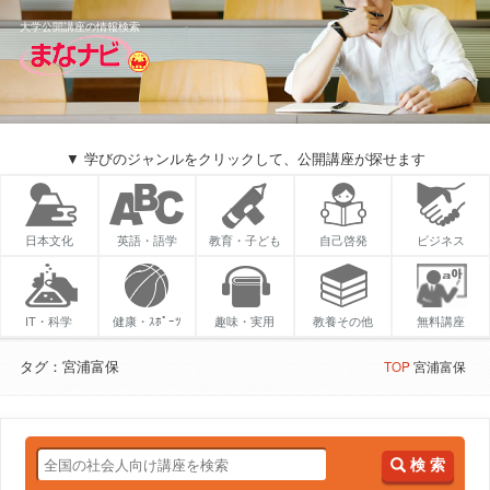
大学公開講座の情報検索
▼ 学びのジャンルをクリックして、公開講座が探せます
日本文化
英語・語学
教育・子ども
自己啓発
ビジネス
IT・科学
健康・ｽﾎﾟｰﾂ
趣味・実用
教養その他
無料講座
タグ：宮浦富保
TOP
宮浦富保
検 索