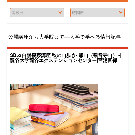
公開講座から大学院まで―大学で学べる情報記事
SD52自然観察講座 秋の山歩き- 繖山（観音寺山） -|
龍谷大学龍谷エクステンションセンター|宮浦富保