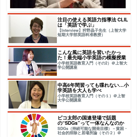
注目の使える英語力指導法 CLIL
は「英語で学ぶ」
【Interview】狩野晶子先生（上智大学
短期大学部英語科准教授）
こんな風に英語を習いたかっ
た！最先端小学英語の模擬授業
小学校英語教育入門（その2）＠上智大
学公開講座
中高6年間習っても喋れない…小
学英語を大人も学べ
小学校英語教育入門（その１）＠上智
大学公開講座
ピコ太郎の国連登場で話題
の“SDGs”って一体なんなのか
SDGs（持続可能な開発目標）－貧困・
社会的排除と居場所論（その２）＠