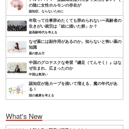
の陰に女性ホルモンの存在が
認知症、ならないために
年取って仕事辞めたくても辞められないー高齢者の
生きがい就労は「絵に描いた餅」か？
超高齢時代を考える
なぜ薬には副作用があるのか。知らないと怖い薬の
知識
薬の飲み方
中国のグロテスクな奇習『纏足（てんそく）』はな
ぜ生まれ、広まったのか
中国は奥深い
認知症が急カーブを描いて増える、魔の年代があ
る！
頭の健康を考える
What's New