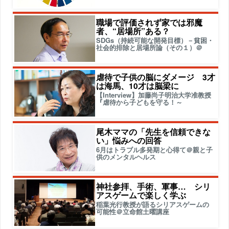
職場で評価されず家では邪魔
者、“居場所”ある？
SDGs（持続可能な開発目標）－貧困・
社会的排除と居場所論（その１）＠
虐待で子供の脳にダメージ 3才
は海馬、10才は脳梁に
【Interview】加藤尚子明治大学准教授
『虐待から子どもを守る！～
尾木ママの「先生を信頼できな
い」悩みへの回答
6月はトラブル多発期と心得て＠親と子
供のメンタルヘルス
神社参拝、手術、軍事… シリ
アスゲームで楽しく学ぶ
稲葉光行教授が語るシリアスゲームの
可能性＠立命館土曜講座