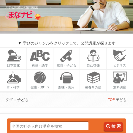
大学公開講座の情報検索
▼ 学びのジャンルをクリックして、公開講座が探せます
日本文化
英語・語学
教育・子ども
自己啓発
ビジネス
IT・科学
健康・ｽﾎﾟｰﾂ
趣味・実用
教養その他
無料講座
タグ：子ども
TOP
子ども
検 索