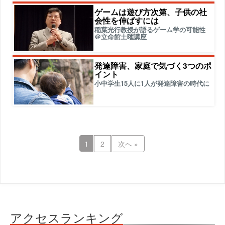
ゲームは遊び方次第、子供の社
会性を伸ばすには
稲葉光行教授が語るゲーム学の可能性
＠立命館土曜講座
発達障害、家庭で気づく3つのポ
イント
小中学生15人に1人が発達障害の時代に
1
2
次へ »
アクセスランキング