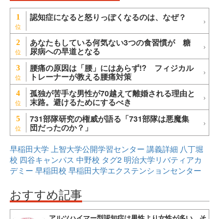
認知症になると怒りっぽくなるのは、なぜ？
1
あなたもしている何気ない3つの食習慣が 糖
2
尿病への早道となる
腰痛の原因は「腰」にはあらず!? フィジカル
3
トレーナーが教える腰痛対策
孤独が苦手な男性が70越えて離婚される理由と
4
末路。避けるためにするべき
731部隊研究の権威が語る「731部隊は悪魔集
5
団だったのか？」
早稲田大学
上智大学公開学習センター
講義詳細
八丁堀
校
四谷キャンパス
中野校
タグ2
明治大学リバティアカ
デミー
早稲田校
早稲田大学エクステンションセンター
おすすめ記事
アルツハイマー型認知症は男性より女性が多い。そ