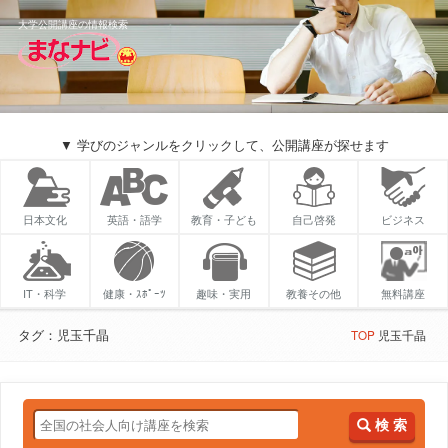
大学公開講座の情報検索
▼ 学びのジャンルをクリックして、公開講座が探せます
日本文化
英語・語学
教育・子ども
自己啓発
ビジネス
IT・科学
健康・ｽﾎﾟｰﾂ
趣味・実用
教養その他
無料講座
タグ：児玉千晶
TOP
児玉千晶
検 索