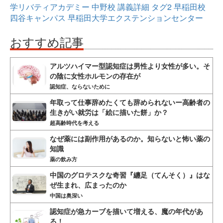
学リバティアカデミー
中野校
講義詳細
タグ2
早稲田校
四谷キャンパス
早稲田大学エクステンションセンター
おすすめ記事
アルツハイマー型認知症は男性より女性が多い。そ
の陰に女性ホルモンの存在が
認知症、ならないために
年取って仕事辞めたくても辞められないー高齢者の
生きがい就労は「絵に描いた餅」か？
超高齢時代を考える
なぜ薬には副作用があるのか。知らないと怖い薬の
知識
薬の飲み方
中国のグロテスクな奇習『纏足（てんそく）』はな
ぜ生まれ、広まったのか
中国は奥深い
認知症が急カーブを描いて増える、魔の年代があ
る！