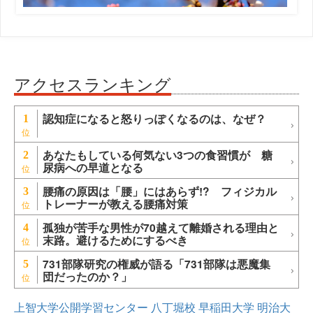
アクセスランキング
認知症になると怒りっぽくなるのは、なぜ？
1
あなたもしている何気ない3つの食習慣が 糖
2
尿病への早道となる
腰痛の原因は「腰」にはあらず!? フィジカル
3
トレーナーが教える腰痛対策
孤独が苦手な男性が70越えて離婚される理由と
4
末路。避けるためにするべき
731部隊研究の権威が語る「731部隊は悪魔集
5
団だったのか？」
上智大学公開学習センター
八丁堀校
早稲田大学
明治大