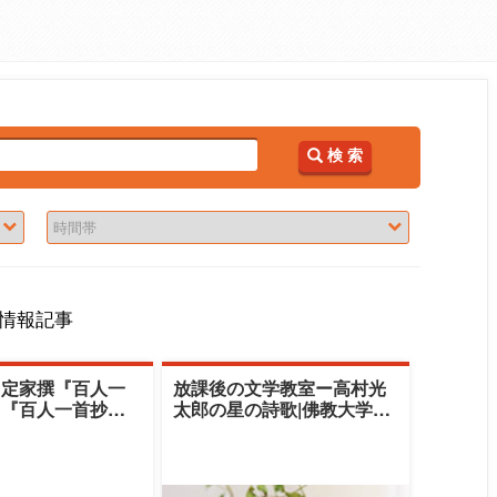
検 索
情報記事
、定家撰『百人一
放課後の文学教室ー高村光
力『百人一首抄』
太郎の星の詩歌|佛教大学四
う6/29|佛教大
条センター|田所弘基
ター|千古利恵子