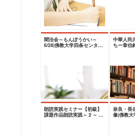
聞法会～もんぽうかい～
中華人民
6/28|佛教大学四条センター|
ちー章伯
葭間弘淳
佛教大学
富夫
朗読実践セミナー【初級】
奈良・長
課題作品朗読実践～ 2 ～ 我
像|佛教大
が輩は猫である（2）|佛教
谷貴史
大学四条セ