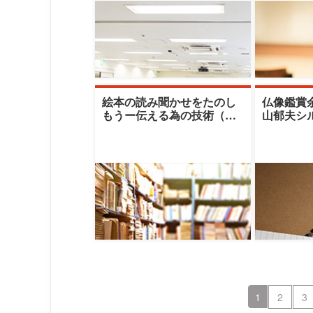
絵本の読み聞かせをたのし
仏像鑑賞
もうー伝える為の技術（焦
山郁夫シ
点・高低・強弱・間など）|
のコレク
佛教大学四条セン
山郁夫シ
1
2
3