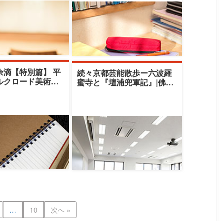
余滴【特別篇】 平
続々京都芸能散歩ー六波羅
ルクロード美術館
蜜寺と『壇浦兜軍記』|佛教
ションに学ぶー平
大学四条センター|斉藤利彦
ルクロー
…
10
次へ »