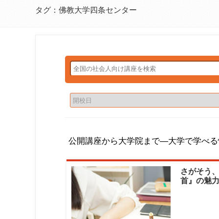
タグ：佛教大学四条センター
公開講座から大学院まで―大学で学べる
さがそう
首』の魅
をよみましょ
学四条セン