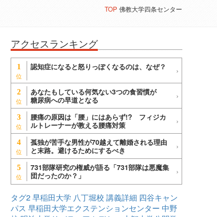
TOP
佛教大学四条センター
アクセスランキング
認知症になると怒りっぽくなるのは、なぜ？
1
あなたもしている何気ない3つの食習慣が
2
糖尿病への早道となる
腰痛の原因は「腰」にはあらず!? フィジカ
3
ルトレーナーが教える腰痛対策
孤独が苦手な男性が70越えて離婚される理由
4
と末路。避けるためにするべき
731部隊研究の権威が語る「731部隊は悪魔集
5
団だったのか？」
タグ2
早稲田大学
八丁堀校
講義詳細
四谷キャン
パス
早稲田大学エクステンションセンター
中野