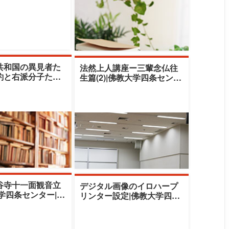
共和国の異見者た
法然上人講座ー三輩念仏往
釣と右派分子たち|
生篇(2)|佛教大学四条センタ
四条センター|吉田
ー|市川定敬
谷寺十一面観音立
デジタル画像のイロハープ
学四条センター|熊
リンター設定|佛教大学四条
センター|田村仁志