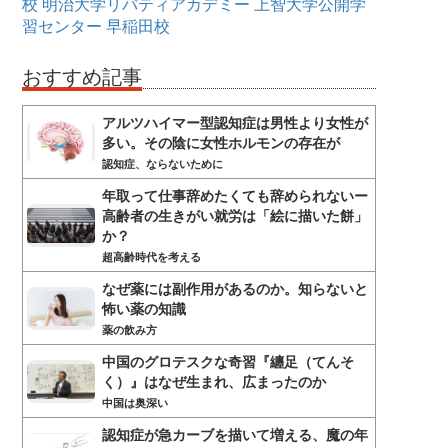
校
明治大学リバティアカデミー
上智大学公開学
習センター
早稲田校
おすすめ記事
アルツハイマー型認知症は男性より女性が
多い。その陰に女性ホルモンの存在が
認知症、ならないために
年取って仕事辞めたくても辞められないー
高齢者の生きがい就労は「絵に描いた餅」
か？
超高齢時代を考える
なぜ薬には副作用があるのか。知らないと
怖い薬の知識
薬の飲み方
中国のグロテスクな奇習『纏足（てんそ
く）』はなぜ生まれ、広まったのか
中国は奥深い
認知症が急カーブを描いて増える、魔の年