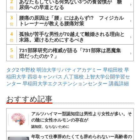
あなたもしている何気ない3つの食習慣が 糖
2
尿病への早道となる
腰痛の原因は「腰」にはあらず!? フィジカル
3
トレーナーが教える腰痛対策
孤独が苦手な男性が70越えて離婚される理由と
4
末路。避けるためにするべき
731部隊研究の権威が語る「731部隊は悪魔集
5
団だったのか？」
タグ2
中野校
明治大学リバティアカデミー
早稲田校
早
稲田大学
四谷キャンパス
八丁堀校
上智大学公開学習セ
ンター
早稲田大学エクステンションセンター
講義詳細
おすすめ記事
アルツハイマー型認知症は男性より女性が多い。そ
の陰に女性ホルモンの存在が
認知症、ならないために
年取って仕事辞めたくても辞められないー高齢者の