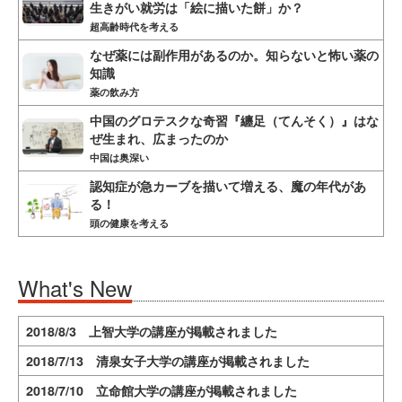
生きがい就労は「絵に描いた餅」か？
超高齢時代を考える
なぜ薬には副作用があるのか。知らないと怖い薬の
知識
薬の飲み方
中国のグロテスクな奇習『纏足（てんそく）』はな
ぜ生まれ、広まったのか
中国は奥深い
認知症が急カーブを描いて増える、魔の年代があ
る！
頭の健康を考える
What's New
2018/8/3 上智大学の講座が掲載されました
2018/7/13 清泉女子大学の講座が掲載されました
2018/7/10 立命館大学の講座が掲載されました