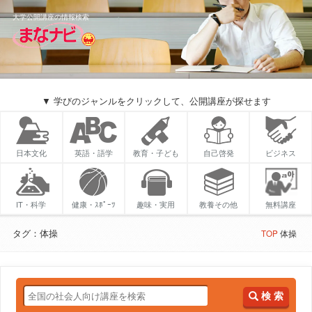
大学公開講座の情報検索
▼ 学びのジャンルをクリックして、公開講座が探せます
日本文化
英語・語学
教育・子ども
自己啓発
ビジネス
IT・科学
健康・ｽﾎﾟｰﾂ
趣味・実用
教養その他
無料講座
タグ：体操
TOP
体操
検 索