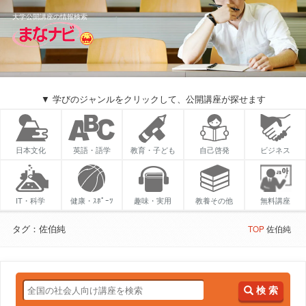
大学公開講座の情報検索
▼ 学びのジャンルをクリックして、公開講座が探せます
日本文化
英語・語学
教育・子ども
自己啓発
ビジネス
IT・科学
健康・ｽﾎﾟｰﾂ
趣味・実用
教養その他
無料講座
タグ：佐伯純
TOP
佐伯純
検 索