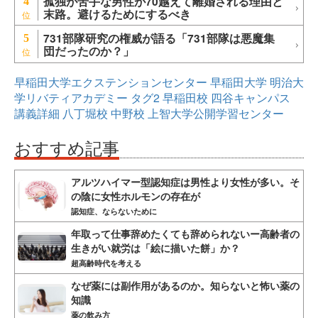
孤独が苦手な男性が70越えて離婚される理由と
4
末路。避けるためにするべき
731部隊研究の権威が語る「731部隊は悪魔集
5
団だったのか？」
早稲田大学エクステンションセンター
早稲田大学
明治大
学リバティアカデミー
タグ2
早稲田校
四谷キャンパス
講義詳細
八丁堀校
中野校
上智大学公開学習センター
おすすめ記事
アルツハイマー型認知症は男性より女性が多い。そ
の陰に女性ホルモンの存在が
認知症、ならないために
年取って仕事辞めたくても辞められないー高齢者の
生きがい就労は「絵に描いた餅」か？
超高齢時代を考える
なぜ薬には副作用があるのか。知らないと怖い薬の
知識
薬の飲み方