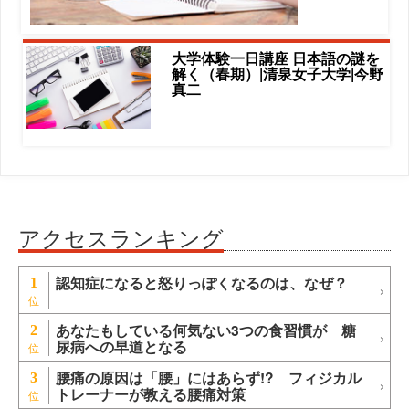
大学体験一日講座 日本語の謎を
解く（春期）|清泉女子大学|今野
真二
アクセスランキング
認知症になると怒りっぽくなるのは、なぜ？
1
あなたもしている何気ない3つの食習慣が 糖
2
尿病への早道となる
腰痛の原因は「腰」にはあらず!? フィジカル
3
トレーナーが教える腰痛対策