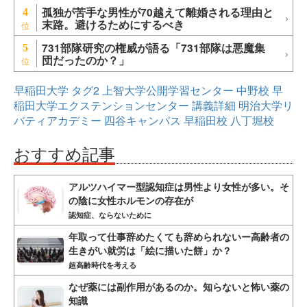
孤独が苦手な男性が70越えて離婚される理由と
4
末路。避けるためにするべき
731部隊研究の権威が語る「731部隊は悪魔集
5
団だったのか？」
早稲田大学
タグ2
上智大学公開学習センター
中野校
早
稲田大学エクステンションセンター
講義詳細
明治大学リ
バティアカデミー
四谷キャンパス
早稲田校
八丁堀校
おすすめ記事
アルツハイマー型認知症は男性より女性が多い。そ
の陰に女性ホルモンの存在が
認知症、ならないために
年取って仕事辞めたくても辞められないー高齢者の
生きがい就労は「絵に描いた餅」か？
超高齢時代を考える
なぜ薬には副作用があるのか。知らないと怖い薬の
知識