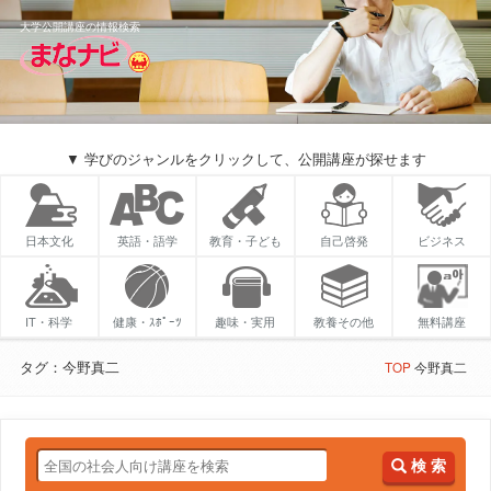
大学公開講座の情報検索
▼ 学びのジャンルをクリックして、公開講座が探せます
日本文化
英語・語学
教育・子ども
自己啓発
ビジネス
IT・科学
健康・ｽﾎﾟｰﾂ
趣味・実用
教養その他
無料講座
タグ：今野真二
TOP
今野真二
検 索