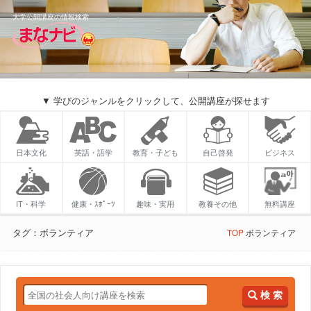
大学公開講座の情報検索
▼ 学びのジャンルをクリックして、公開講座が探せます
日本文化
英語・語学
教育・子ども
自己啓発
ビジネス
IT・科学
健康・ｽﾎﾟｰﾂ
趣味・実用
教養その他
無料講座
タグ：ボランティア
TOP
ボランティア
検 索