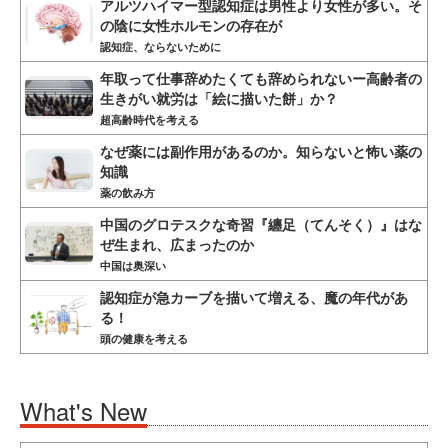
アルツハイマー型認知症は男性より女性が多い。そ
の陰に女性ホルモンの存在が
認知症、ならないために
年取って仕事辞めたくても辞められないー高齢者の
生きがい就労は「絵に描いた餅」か？
超高齢時代を考える
なぜ薬には副作用があるのか。知らないと怖い薬の
知識
薬の飲み方
中国のグロテスクな奇習『纏足（てんそく）』はな
ぜ生まれ、広まったのか
中国は奥深い
認知症が急カーブを描いて増える、魔の年代があ
る！
頭の健康を考える
What's New