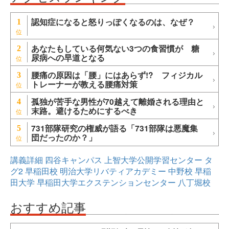
認知症になると怒りっぽくなるのは、なぜ？
1
あなたもしている何気ない3つの食習慣が 糖
2
尿病への早道となる
腰痛の原因は「腰」にはあらず!? フィジカル
3
トレーナーが教える腰痛対策
孤独が苦手な男性が70越えて離婚される理由と
4
末路。避けるためにするべき
731部隊研究の権威が語る「731部隊は悪魔集
5
団だったのか？」
講義詳細
四谷キャンパス
上智大学公開学習センター
タ
グ2
早稲田校
明治大学リバティアカデミー
中野校
早稲
田大学
早稲田大学エクステンションセンター
八丁堀校
おすすめ記事