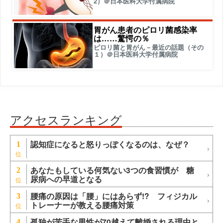
2）＠日本医科大学付属病院
胃がん患者のピロリ菌感染率
は……驚愕の％
ピロリ菌と胃がん－最近の話題（その
１）＠日本医科大学付属病院
アクセスランキング
認知症になると怒りっぽくなるのは、なぜ？
1
あなたもしている何気ない3つの食習慣が 糖
2
尿病への早道となる
腰痛の原因は「腰」にはあらず!? フィジカル
3
トレーナーが教える腰痛対策
孤独が苦手な男性が70越えて離婚される理由と
4