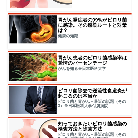
胃がん発症者の99%がピロリ菌
に感染。その感染ルートと対策
は？
健康の知識
胃がん患者のピロリ菌感染率は
驚愕のパーセンテージ
がんを知る＠日本医科大学
ピロリ菌除去で逆流性食道炎が
起こるのは本当か
ピロリ菌と胃がん－最近の話題（その
3）＠日本医科大学付属病院
知っておきたいピロリ菌感染の
検査方法と除菌方法
ピロリ菌と胃がん－最近の話題（その