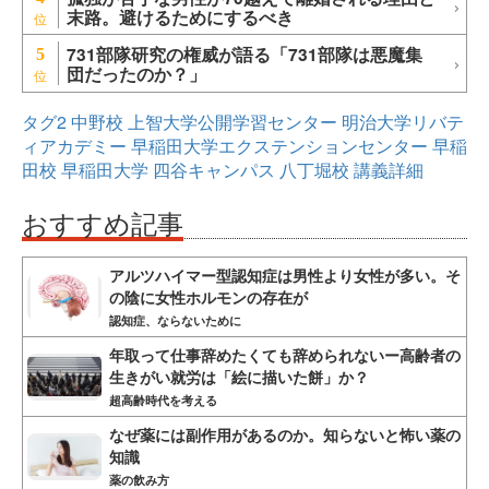
末路。避けるためにするべき
731部隊研究の権威が語る「731部隊は悪魔集
5
団だったのか？」
タグ2
中野校
上智大学公開学習センター
明治大学リバテ
ィアカデミー
早稲田大学エクステンションセンター
早稲
田校
早稲田大学
四谷キャンパス
八丁堀校
講義詳細
おすすめ記事
アルツハイマー型認知症は男性より女性が多い。そ
の陰に女性ホルモンの存在が
認知症、ならないために
年取って仕事辞めたくても辞められないー高齢者の
生きがい就労は「絵に描いた餅」か？
超高齢時代を考える
なぜ薬には副作用があるのか。知らないと怖い薬の
知識
薬の飲み方