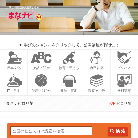
大学公開講座の情報検索
▼ 学びのジャンルをクリックして、公開講座が探せます
日本文化
英語・語学
教育・子ども
自己啓発
ビジネス
IT・科学
健康・ｽﾎﾟｰﾂ
趣味・実用
教養その他
無料講座
タグ：ピロリ菌
TOP
ピロリ菌
検 索