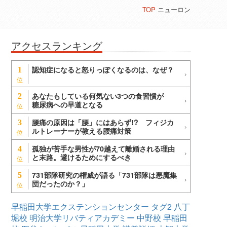
TOP
ニューロン
アクセスランキング
認知症になると怒りっぽくなるのは、なぜ？
1
あなたもしている何気ない3つの食習慣が
2
糖尿病への早道となる
腰痛の原因は「腰」にはあらず!? フィジカ
3
ルトレーナーが教える腰痛対策
孤独が苦手な男性が70越えて離婚される理由
4
と末路。避けるためにするべき
731部隊研究の権威が語る「731部隊は悪魔集
5
団だったのか？」
早稲田大学エクステンションセンター
タグ2
八丁
堀校
明治大学リバティアカデミー
中野校
早稲田