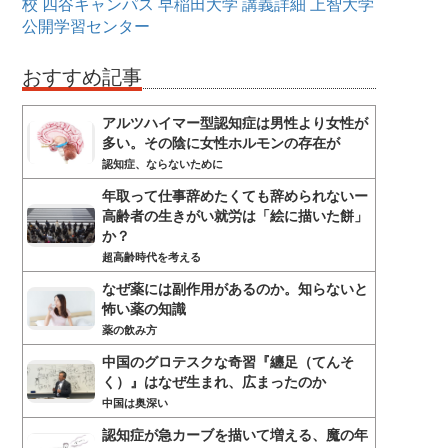
校
四谷キャンパス
早稲田大学
講義詳細
上智大学
公開学習センター
おすすめ記事
アルツハイマー型認知症は男性より女性が
多い。その陰に女性ホルモンの存在が
認知症、ならないために
年取って仕事辞めたくても辞められないー
高齢者の生きがい就労は「絵に描いた餅」
か？
超高齢時代を考える
なぜ薬には副作用があるのか。知らないと
怖い薬の知識
薬の飲み方
中国のグロテスクな奇習『纏足（てんそ
く）』はなぜ生まれ、広まったのか
中国は奥深い
認知症が急カーブを描いて増える、魔の年