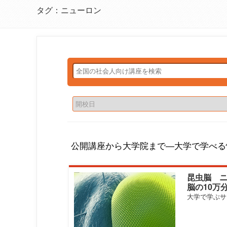
タグ：ニューロン
公開講座から大学院まで―大学で学べる
昆虫脳 
脳の10万
る
大学で学ぶサ