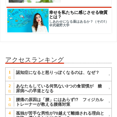
幸せを私たちに感じさせる物質
とは？
しあわせになる薬はあるか？（その1）
＠武蔵野大学
アクセスランキング
認知症になると怒りっぽくなるのは、なぜ？
1
あなたもしている何気ない3つの食習慣が 糖
2
尿病への早道となる
腰痛の原因は「腰」にはあらず!? フィジカル
3
トレーナーが教える腰痛対策
孤独が苦手な男性が70越えて離婚される理由と
4