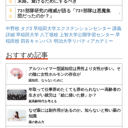
末路。避けるためにするべき
731部隊研究の権威が語る「731部隊は悪魔集
5
団だったのか？」
中野校
タグ2
早稲田大学エクステンションセンター
講義
詳細
早稲田大学
八丁堀校
上智大学公開学習センター
早
稲田校
四谷キャンパス
明治大学リバティアカデミー
おすすめ記事
アルツハイマー型認知症は男性より女性が多い。そ
の陰に女性ホルモンの存在が
認知症、ならないために
年取って仕事辞めたくても辞められないー高齢者の
生きがい就労は「絵に描いた餅」か？
超高齢時代を考える
なぜ薬には副作用があるのか。知らないと怖い薬の
知識
薬の飲み方