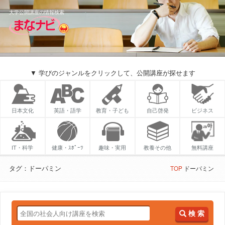
大学公開講座の情報検索
▼ 学びのジャンルをクリックして、公開講座が探せます
日本文化
英語・語学
教育・子ども
自己啓発
ビジネス
IT・科学
健康・ｽﾎﾟｰﾂ
趣味・実用
教養その他
無料講座
タグ：ドーパミン
TOP
ドーパミン
検 索