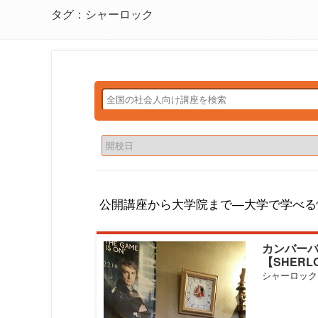
タグ：シャーロック
公開講座から大学院まで―大学で学べる
カンバー
【SHERL
ク】の魅
シャーロック
フトの存