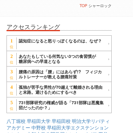
TOP
シャーロック
アクセスランキング
認知症になると怒りっぽくなるのは、なぜ？
1
あなたもしている何気ない3つの食習慣が
2
糖尿病への早道となる
腰痛の原因は「腰」にはあらず!? フィジカ
3
ルトレーナーが教える腰痛対策
孤独が苦手な男性が70越えて離婚される理由
4
と末路。避けるためにするべき
731部隊研究の権威が語る「731部隊は悪魔集
5
団だったのか？」
八丁堀校
早稲田大学
早稲田校
明治大学リバティ
アカデミー
中野校
早稲田大学エクステンション