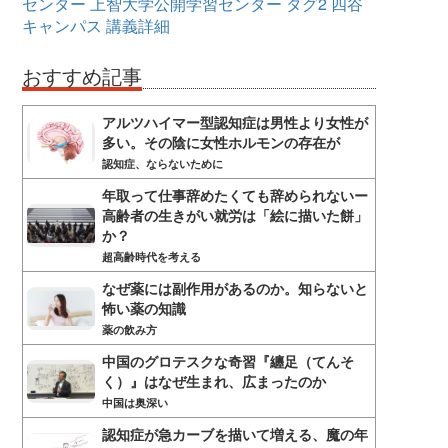
センター
上智大学公開学習センター
タグ2
四谷
キャンパス
講義詳細
おすすめ記事
アルツハイマー型認知症は男性より女性が
多い。その陰に女性ホルモンの存在が
認知症、ならないために
年取って仕事辞めたくても辞められないー
高齢者の生きがい就労は「絵に描いた餅」
か？
超高齢時代を考える
なぜ薬には副作用があるのか。知らないと
怖い薬の知識
薬の飲み方
中国のグロテスクな奇習『纏足（てんそ
く）』はなぜ生まれ、広まったのか
中国は奥深い
認知症が急カーブを描いて増える、魔の年