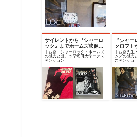
サイレントから『シャーロ
『シャー
ック』までホームズ映像
クロフト
100年史
由
中西裕「シャーロック・ホームズ
中西裕先生
の魅力と謎」＠早稲田大学エクス
ムズの魅力
テンション
ステンショ