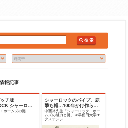
検 索
情報記事
バッチ版
シャーロックのパイプ、鹿
OCK シャーロッ
撃ち帽…100年かけ作られ
力と兄のマイクロ
た像
・ホームズの謎
中西裕先生「シャーロック・ホー
ムズの魅力と謎」＠早稲田大学エ
在理由
クステンシ